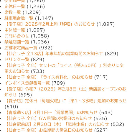
使用麺一覧
(1,260)
定休日一覧
(1,236)
席数一覧
(1,209)
駐車場台数一覧
(1,147)
【愛子店】2025年2月上旬「移転」のお知らせ
(1,097)
中休憩一覧
(1,097)
お問い合わせ
(1,058)
禁煙店舗一覧
(1,036)
店舗限定商品一覧
(932)
【仙台っ子 全13店】年末年始の営業時間のお知らせ
(829)
ドリンク一覧
(829)
【仙台っ子 全店】セットの「ライス（税込50円）」別売りに変
更のお知らせ
(733)
【仙台っ子 全店】「ライス有料化」のお知らせ
(717)
インボイス登録番号一覧
(709)
【愛子店】令和7（2025）年2月8日（土）新店舗オープンのお
知らせ
(695)
【愛子店】定休日「毎週火曜」に「第1・3水曜」追加のお知らせ
(610)
【青葉通り店】3月1日〜「営業再開」のお知らせ
(543)
【仙台っ子 全店】GW期間の営業日のお知らせ
(535)
【仙台駅前店】2月20日（木）「臨時休業」のお知らせ
(532)
【仙台っ子 全店】お盆期間の営業日のお知らせ
(527)