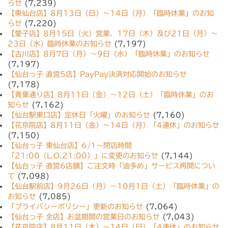
らせ
(7,239)
【東仙台店】8月13日（日）〜14日（月）「臨時休業」のお知
らせ
(7,220)
【愛子店】8月15日（火）営業、17日（木）及び21日（月）〜
23日（水）臨時休業のお知らせ
(7,197)
【古川店】8月7日（月）〜9日（水）「臨時休業」のお知らせ
(7,197)
【仙台っ子 直営5店】PayPay決済対応開始のお知らせ
(7,178)
【青葉通り店】8月11日（金）〜12日（土）「臨時休業」のお
知らせ
(7,162)
【仙台駅東口店】定休日「火曜」のお知らせ
(7,160)
【花京院店】8月11日（金）〜14日（月）「4連休」のお知らせ
(7,150)
【仙台っ子 東仙台店】6/1〜閉店時間
「21:00（L.O.21:00）」に変更のお知らせ
(7,144)
【仙台っ子 直営6店舗】ご注文時「油多め」サービス再開につい
て
(7,098)
【仙台駅前店】9月26日（月）〜10月1日（土）「臨時休業」の
お知らせ
(7,085)
「プライバシーポリシー」更新のお知らせ
(7,064)
【仙台っ子 全店】お盆期間の営業日のお知らせ
(7,043)
【花京院店】8月11日（木）〜14日（日）「4連休」のお知らせ