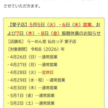
させていただきます。
【愛子店】
5
月
5
日（
火
）・
6
日（
水
）
営業
、お
よび
7
日（
木
）・
8
日（
金
）振替休業のお知らせ
［店舗名］ らーめん堂 仙台っ子 愛子店
［対象期間］ 令和8（2026）年
・4月26日（日）…通常営業
・4月27日（月）…通常営業
・4月28日（火）…
定休日
・4月29日（水・祝）…通常営業
・4月30日（木）…通常営業
・5月1日（金）…通常営業
・5月2日（土）…通常営業