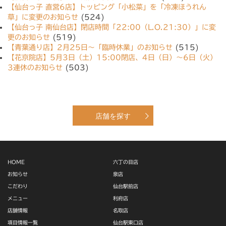
【仙台っ子 直営6店】トッピング「小松菜」を「冷凍ほうれん
草」に変更のお知らせ
(524)
【仙台っ子 南仙台店】閉店時間「22:00（L.O.21:30）」に変
更のお知らせ
(519)
【青葉通り店】2月25日〜「臨時休業」のお知らせ
(515)
【花京院店】5月3日（土）15:00閉店、4日（日）〜6日（火）
3連休のお知らせ
(503)
店舗を探す
HOME
六丁の目店
お知らせ
泉店
こだわり
仙台駅前店
メニュー
利府店
店舗情報
名取店
項目情報一覧
仙台駅東口店