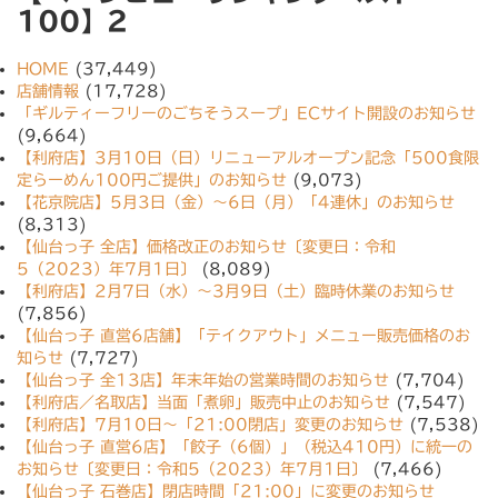
100】2
HOME
(37,449)
店舗情報
(17,728)
「ギルティーフリーのごちそうスープ」ECサイト開設のお知らせ
(9,664)
【利府店】3月10日（日）リニューアルオープン記念「500食限
定らーめん100円ご提供」のお知らせ
(9,073)
【花京院店】5月3日（金）〜6日（月）「4連休」のお知らせ
(8,313)
【仙台っ子 全店】価格改正のお知らせ〔変更日：令和
5（2023）年7月1日〕
(8,089)
【利府店】2月7日（水）〜3月9日（土）臨時休業のお知らせ
(7,856)
【仙台っ子 直営6店舗】「テイクアウト」メニュー販売価格のお
知らせ
(7,727)
【仙台っ子 全13店】年末年始の営業時間のお知らせ
(7,704)
【利府店／名取店】当面「煮卵」販売中止のお知らせ
(7,547)
【利府店】7月10日〜「21:00閉店」変更のお知らせ
(7,538)
【仙台っ子 直営6店】「餃子（6個）」（税込410円）に統一の
お知らせ〔変更日：令和5（2023）年7月1日〕
(7,466)
【仙台っ子 石巻店】閉店時間「21:00」に変更のお知らせ