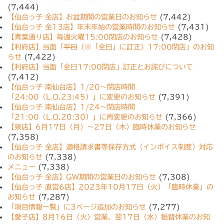
(7,444)
【仙台っ子 全店】お盆期間の営業日のお知らせ
(7,442)
【仙台っ子 全13店】年末年始の営業時間のお知らせ
(7,431)
【青葉通り店】毎週火曜15:00閉店のお知らせ
(7,428)
【利府店】当面「
平日
（※「全日」に訂正）17:00閉店」のお知
らせ
(7,422)
【利府店】当面「全日17:00閉店」訂正とお詫びについて
(7,412)
【仙台っ子 南仙台店】1/20〜閉店時間
「24:00（L.O.23:45）」に変更のお知らせ
(7,391)
【仙台っ子 南仙台店】1/24〜閉店時間
「21:00（L.O.20:30）」に再変更のお知らせ
(7,366)
【泉店】6月17日（月）〜27日（木）臨時休業のお知らせ
(7,358)
【仙台っ子 全店】適格請求書等保存方式（インボイス制度）対応
のお知らせ
(7,338)
メニュー
(7,338)
【仙台っ子 全店】GW期間の営業日のお知らせ
(7,308)
【仙台っ子 直営6店】2023年10月17日（火）「臨時休業」の
お知らせ
(7,287)
「項目情報一覧」に3ページ追加のお知らせ
(7,277)
【愛子店】8月16日（火）営業、翌17日（水）振替休業のお知