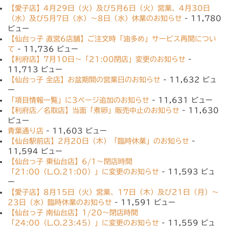
【愛子店】4月29日（火）及び5月6日（火）営業、4月30日
（水）及び5月7日（水）〜8日（水）休業のお知らせ
- 11,780
ビュー
【仙台っ子 直営6店舗】ご注文時「油多め」サービス再開につい
て
- 11,736 ビュー
【利府店】7月10日〜「21:00閉店」変更のお知らせ
-
11,713 ビュー
【仙台っ子 全店】お盆期間の営業日のお知らせ
- 11,632 ビュ
ー
「項目情報一覧」に3ページ追加のお知らせ
- 11,631 ビュー
【利府店／名取店】当面「煮卵」販売中止のお知らせ
- 11,630
ビュー
青葉通り店
- 11,603 ビュー
【仙台駅前店】2月20日（木）「臨時休業」のお知らせ
-
11,594 ビュー
【仙台っ子 東仙台店】6/1〜閉店時間
「21:00（L.O.21:00）」に変更のお知らせ
- 11,593 ビュ
ー
【愛子店】8月15日（火）営業、17日（木）及び21日（月）〜
23日（水）臨時休業のお知らせ
- 11,591 ビュー
【仙台っ子 南仙台店】1/20〜閉店時間
「24:00（L.O.23:45）」に変更のお知らせ
- 11,559 ビュ