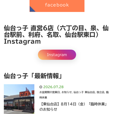
facebook
仙台っ子 直営6店（六丁の目、泉、仙
台駅前、利府、名取、仙台駅東口）
Instagram
Instagram
仙台っ子「最新情報」
2026.07.28
お盆期間の営業日
,
お知らせ
,
仙台っ子 東仙台店
,
独立店
,
臨
時休業
【東仙台店】8月14日（金）「臨時休業」
のお知らせ