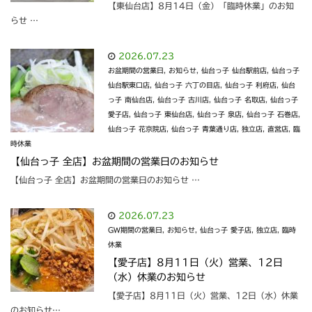
【東仙台店】8月14日（金）「臨時休業」のお知
らせ …
2026.07.23
お盆期間の営業日
,
お知らせ
,
仙台っ子 仙台駅前店
,
仙台っ子
仙台駅東口店
,
仙台っ子 六丁の目店
,
仙台っ子 利府店
,
仙台
っ子 南仙台店
,
仙台っ子 古川店
,
仙台っ子 名取店
,
仙台っ子
愛子店
,
仙台っ子 東仙台店
,
仙台っ子 泉店
,
仙台っ子 石巻店
,
仙台っ子 花京院店
,
仙台っ子 青葉通り店
,
独立店
,
直営店
,
臨
時休業
【仙台っ子 全店】お盆期間の営業日のお知らせ
【仙台っ子 全店】お盆期間の営業日のお知らせ …
2026.07.23
GW期間の営業日
,
お知らせ
,
仙台っ子 愛子店
,
独立店
,
臨時
休業
【愛子店】8月11日（火）営業、12日
（水）休業のお知らせ
【愛子店】8月11日（火）営業、12日（水）休業
のお知らせ…