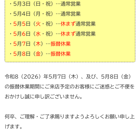
・5月3日（日・祝）…通常営業
・5月4日（月・祝）…通常営業
・
5
月
5
日（
火
・祝）…
休まず
通常営業
・
5
月
6
日（
水
・祝）…
休まず
通常営業
・
5
月
7
日（
木
）…
振替休業
・
5
月
8
日（
金
）…
振替休業
令和8（2026）年5月7日（木）、及び、5月8日（金）
の振替休業期間にご来店予定のお客様にご迷惑とご不便を
おかけし誠に申し訳ございません。
何卒、ご理解・ご了承賜りますようよろしくお願い申し上
げます。