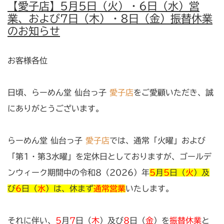
【愛子店】5月5日（火）・6日（水）営
業、および7日（木）・8日（金）振替休業
のお知らせ
お客様各位
日頃、らーめん堂 仙台っ子
愛子店
をご愛顧いただき、誠
にありがとうございます。
らーめん堂 仙台っ子
愛子店
では、通常「火曜」および
「第1・第3水曜」を定休日としておりますが、ゴールデ
ンウィーク期間中の令和8（2026）年
5
月
5
日（
火
）及
び
6
日（
水
）は、休まず
通常営業
いたします。
それに伴い、
5
月
7
日（
木
）及び
8
日（
金
）を
振替休業
と