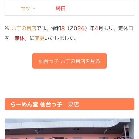
セット
終日
※
六丁の目店
では、令和
8
（20
26
）年
4
月より、定休日
を「
無休
」に
変更
いたしました。
仙台っ子
六丁の目店
を見る
らーめん堂 仙台っ子
泉店