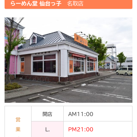
らーめん堂 仙台っ子
名取店
開店
AM11:00
営
業
L.
PM21:00