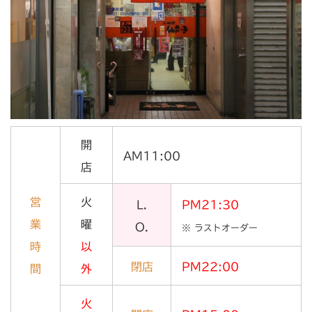
開
AM11:00
店
営
火
L.
PM21:30
業
曜
O.
※ ラストオーダー
時
以
閉店
PM22:00
間
外
火