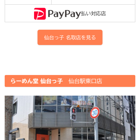
払い対応店
仙台っ子
名取店
を見る
らーめん堂 仙台っ子
仙台駅東口店