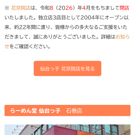
※
花京院店
は、令和
8
（20
26
）年
4
月をもちまして
閉店
いたしました。独立店3店目として2004年にオープン以
来、約22年間に渡り、皆様からの多大なるご支援をいた
だきまして、誠にありがとうございました。詳細は
お知ら
せ
をご確認ください。
仙台っ子
花京院店
を見る
らーめん堂 仙台っ子
石巻店