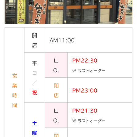
開
AM11:00
店
L.
PM22:30
平
O.
※ ラストオーダー
日
営
／
業
閉
PM23:00
祝
時
店
間
L.
PM21:30
O.
※ ラストオーダー
土
曜
閉