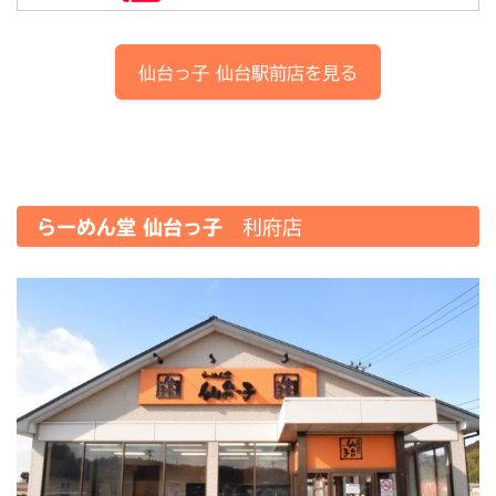
仙台っ子
仙台駅前店
を見る
らーめん堂 仙台っ子
利府店