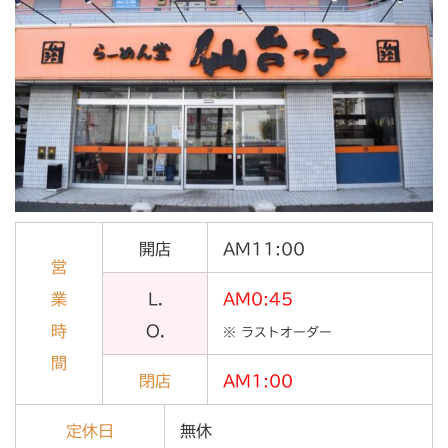
開店
AM11:00
営
業
L.
AM0:45
時
O.
※ ラストオーダー
間
閉店
AM1:00
定休日
無休