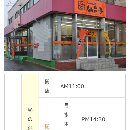
開
AM11:00
店
月
昼
水
の
PM14:30
木
閉
部