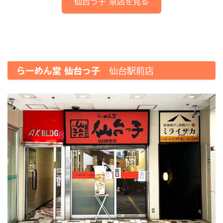
仙台っ子
泉店
を見る
らーめん堂 仙台っ子
仙台駅前店