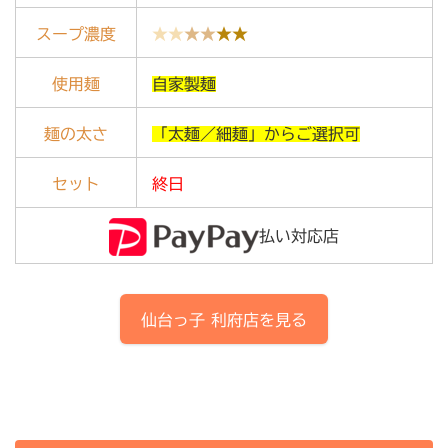
スープ濃度
★★
★★
★★
使用麺
自家製麺
麺の太さ
「太麺／細麺」からご選択可
セット
終日
払い対応店
仙台っ子
利府店
を見る