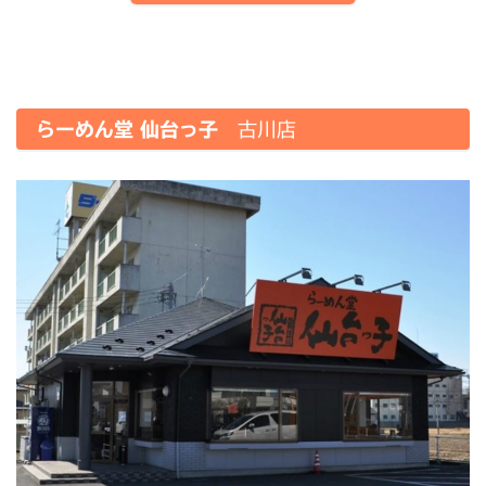
らーめん堂 仙台っ子
古川店