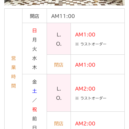
開店
AM11:00
日
L.
AM1:00
月
O.
※ ラストオーダー
火
営
水
閉店
AM1:00
業
木
時
金
間
L.
AM2:00
土
O.
※ ラストオーダー
／
祝
前
閉店
AM2:00
日