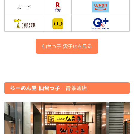
カード
仙台っ子
愛子店
を見る
らーめん堂 仙台っ子
青葉通店