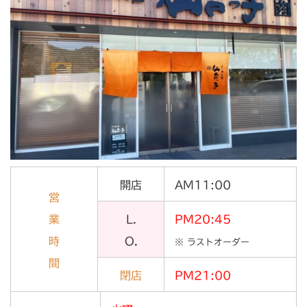
開店
AM11:00
営
業
L.
PM20:45
時
O.
※ ラストオーダー
間
閉店
PM21:00