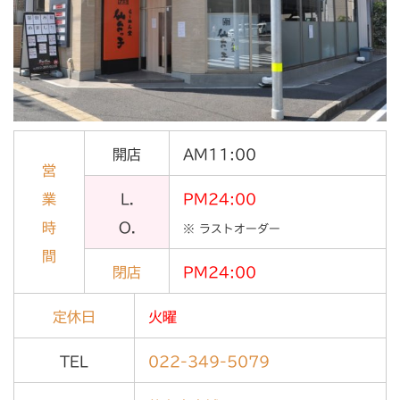
開店
AM11:00
営
業
L.
PM24:00
時
O.
※ ラストオーダー
間
閉店
PM24:00
定休日
火曜
TEL
022-349-5079