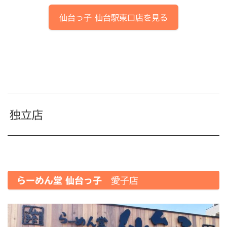
仙台っ子
仙台駅東口店
を見る
独立店
らーめん堂 仙台っ子
愛子店