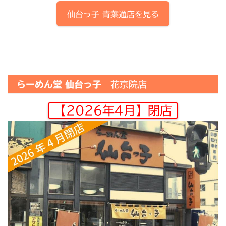
仙台っ子
青葉通店
を見る
らーめん堂 仙台っ子
花京院店
【2026年4月】閉店