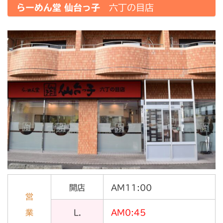
らーめん堂 仙台っ子
六丁の目店
開店
AM11:00
営
業
L.
AM0:45