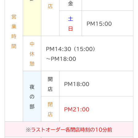
金
店
営
土
PM15:00
業
日
時
中
間
PM14:30（15:00）
休
〜PM18:00
憩
開
PM18:00
夜
店
の
閉
部
PM21:00
店
※
ラストオーダー各閉店時刻の10分前