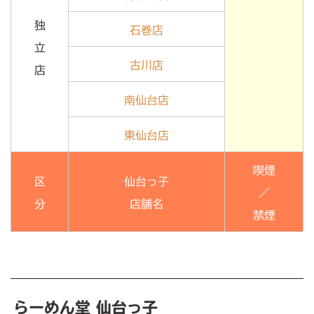
独
石巻店
立
古川店
店
南仙台店
東仙台店
喫煙
区
仙台っ子
／
分
店舗名
禁煙
らーめん堂 仙台っ子