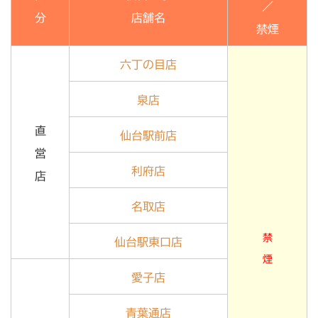
／
分
店舗名
禁煙
六丁の目店
泉店
直
仙台駅前店
営
利府店
店
名取店
禁
仙台駅東口店
煙
愛子店
青葉通店