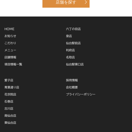
店舗を探す
HOME
六丁の目店
お知らせ
泉店
こだわり
仙台駅前店
メニュー
利府店
店舗情報
名取店
項目情報一覧
仙台駅東口店
愛子店
採用情報
青葉通り店
会社概要
花京院店
プライバシーポリシー
石巻店
古川店
南仙台店
東仙台店