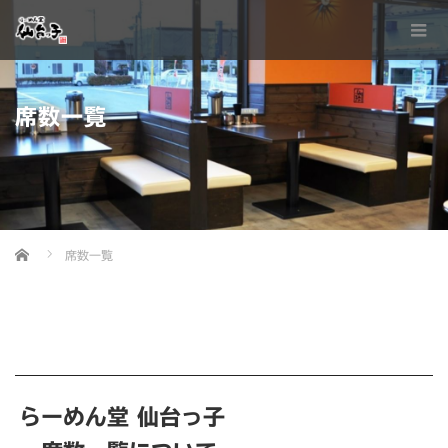
席数一覧
Home
席数一覧
らーめん堂 仙台っ子