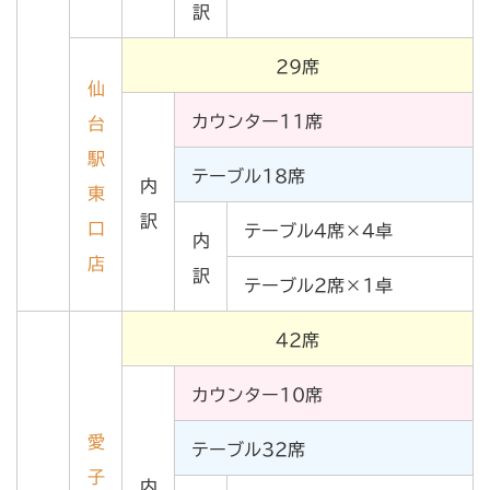
訳
29席
仙
カウンター11席
台
駅
テーブル18席
内
東
訳
口
テーブル4席×4卓
内
店
訳
テーブル2席×1卓
42席
カウンター10席
愛
テーブル32席
子
内