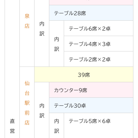
テーブル28席
泉
内
店
テーブル6席×2卓
訳
内
テーブル4席×3卓
訳
テーブル2席×2卓
39席
仙
カウンター9席
台
駅
内
テーブル30卓
前
訳
直
内
テーブル5席×6卓
店
営
訳