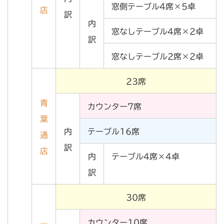
窓側テーブル4席×5卓
店
訳
内
窓なしテーブル4席×2卓
訳
窓なしテーブル2席×2卓
23席
青
カウンター7席
葉
内
テーブル16席
通
訳
店
内
テーブル4席×4卓
訳
30席
カウンター10席