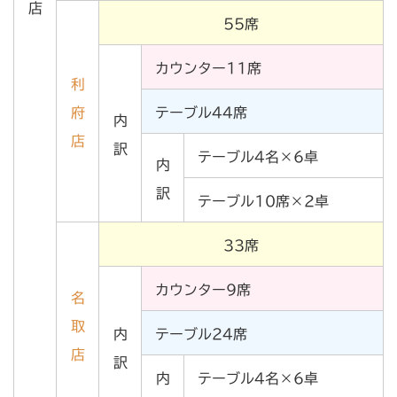
店
55席
カウンター11席
利
府
テーブル44席
内
店
訳
テーブル4名×6卓
内
訳
テーブル10席×2卓
33席
カウンター9席
名
取
内
テーブル24席
店
訳
内
テーブル4名×6卓