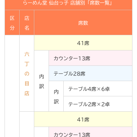
らーめん堂 仙台っ子 店舗別「席数一覧」
区
店
席数
分
名
41席
六
カウンター13席
丁
の
テーブル28席
内
目
訳
テーブル4席×6卓
内
店
訳
テーブル2席×2卓
41席
カウンター13席