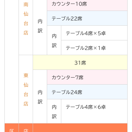
カウンター10席
南
仙
テーブル22席
内
台
訳
店
テーブル4席×5卓
内
訳
テーブル2席×1卓
31席
東
カウンター7席
仙
内
テーブル24席
台
訳
店
内
テーブル4席×6卓
訳
区
店