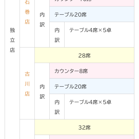
石
巻
内
テーブル20席
店
訳
独
内
テーブル4席×5卓
立
訳
店
28席
カウンター8席
古
川
内
テーブル20席
店
訳
内
テーブル4席×5卓
訳
32席