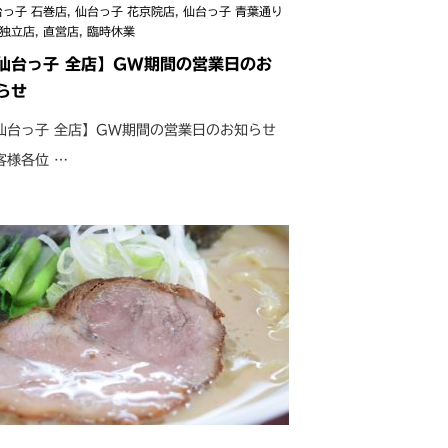
台っ子 石巻店
,
仙台っ子 花京院店
,
仙台っ子 青葉通り
独立店
,
直営店
,
臨時休業
仙台っ子 全店】GW期間の営業日のお
らせ
仙台っ子 全店】GW期間の営業日のお知らせ
客様各位 …