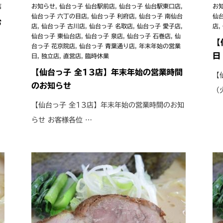
店
お知らせ
,
仙台っ子 仙台駅前店
,
仙台っ子 仙台駅東口店
,
お
仙台っ子 六丁の目店
,
仙台っ子 利府店
,
仙台っ子 南仙台
仙
お
店
,
仙台っ子 古川店
,
仙台っ子 名取店
,
仙台っ子 愛子店
,
店
,
仙台っ子 東仙台店
,
仙台っ子 泉店
,
仙台っ子 石巻店
,
仙
【
台っ子 花京院店
,
仙台っ子 青葉通り店
,
年末年始の営業
日
日
,
独立店
,
直営店
,
臨時休業
【仙台っ子 全13店】年末年始の営業時間
【
のお知らせ
（
【仙台っ子 全13店】年末年始の営業時間のお知
らせ お客様各位 …