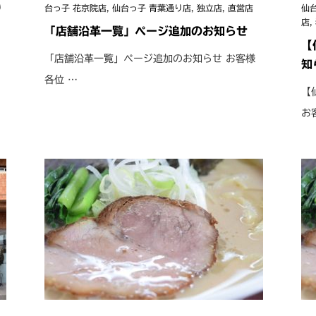
り
台っ子 花京院店
,
仙台っ子 青葉通り店
,
独立店
,
直営店
仙
店
,
「店舗沿革一覧」ページ追加のお知らせ
【
「店舗沿革一覧」ページ追加のお知らせ お客様
知
各位 …
【
お