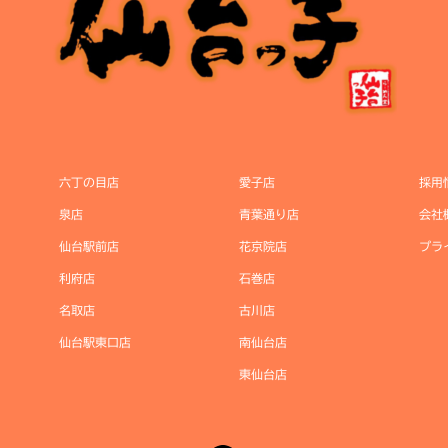
六丁の目店
愛子店
採用
泉店
青葉通り店
会社
仙台駅前店
花京院店
プラ
利府店
石巻店
名取店
古川店
仙台駅東口店
南仙台店
東仙台店