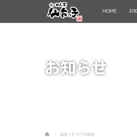
HOME
お
お知らせ
Home
仙台っ子 六丁の目店