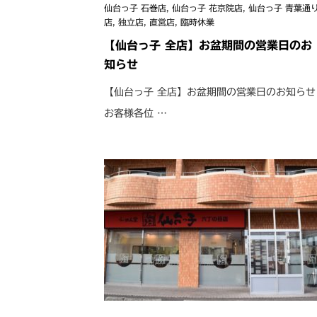
仙台っ子 石巻店
,
仙台っ子 花京院店
,
仙台っ子 青葉通
店
,
独立店
,
直営店
,
臨時休業
【仙台っ子 全店】お盆期間の営業日のお
知らせ
【仙台っ子 全店】お盆期間の営業日のお知らせ
お客様各位 …