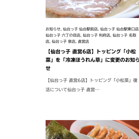
お知らせ
,
仙台っ子 仙台駅前店
,
仙台っ子 仙台駅東口店
仙台っ子 六丁の目店
,
仙台っ子 利府店
,
仙台っ子 名取
店
,
仙台っ子 泉店
,
直営店
【仙台っ子 直営6店】トッピング「小松
菜」を「冷凍ほうれん草」に変更のお知
せ
【仙台っ子 直営6店】トッピング「小松菜」復
活について仙台っ子 直営…