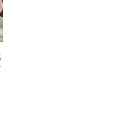
,
台
,