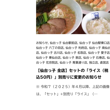
お知らせ
,
仙台っ子 仙台駅前店
,
仙台っ子 仙台駅東口店
仙台っ子 六丁の目店
,
仙台っ子 利府店
,
仙台っ子 南仙
店
,
仙台っ子 古川店
,
仙台っ子 名取店
,
仙台っ子 愛子店
仙台っ子 東仙台店
,
仙台っ子 泉店
,
仙台っ子 石巻店
,
仙
台っ子 花京院店
,
仙台っ子 青葉通り店
,
独立店
,
直営店
【仙台っ子 全店】セットの「ライス（税
込50円）」別売りに変更のお知らせ
※ 令和７（２０２５）年４月以降、上記の画像
は、「セット」+別売り「ライス」（…