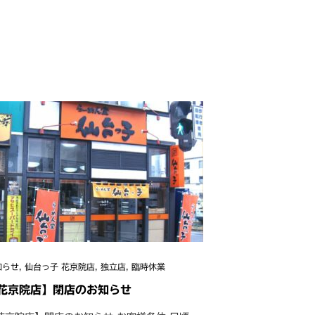
知らせ
,
仙台っ子 花京院店
,
独立店
,
臨時休業
花京院店】閉店のお知らせ