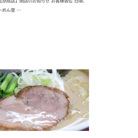
花京院店】閉店のお知らせ お客様各位 日頃、
ーめん堂 …