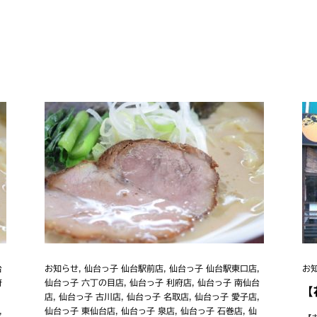
台
お知らせ
,
仙台っ子 仙台駅前店
,
仙台っ子 仙台駅東口店
,
お
府
仙台っ子 六丁の目店
,
仙台っ子 利府店
,
仙台っ子 南仙台
【
店
,
仙台っ子 古川店
,
仙台っ子 名取店
,
仙台っ子 愛子店
,
,
仙台っ子 東仙台店
,
仙台っ子 泉店
,
仙台っ子 石巻店
,
仙