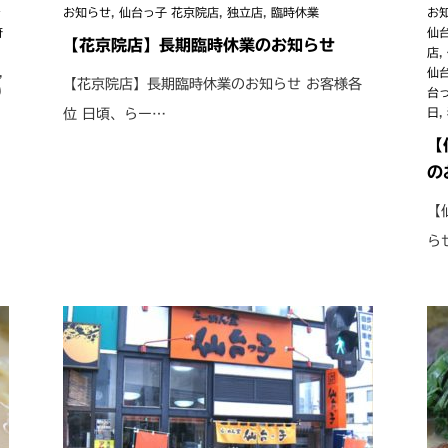
台
お知らせ
,
仙台っ子 花京院店
,
独立店
,
臨時休業
お
府
仙
【花京院店】長期臨時休業のお知らせ
店
,
,
仙
【花京院店】長期臨時休業のお知らせ お客様各
り
台
日
,
位 日頃、らー…
【
の
【
ら