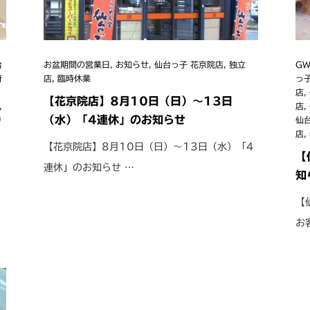
台
お盆期間の営業日
,
お知らせ
,
仙台っ子 花京院店
,
独立
G
府
店
,
臨時休業
っ
店
,
【花京院店】8月10日（日）〜13日
,
店
,
（水）「4連休」のお知らせ
り
仙
店
,
【花京院店】8月10日（日）〜13日（水）「4
【
連休」のお知らせ …
知
【
お