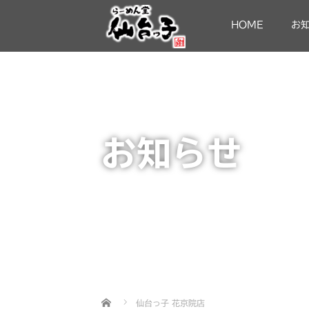
HOME
お
お知らせ
Home
仙台っ子 花京院店