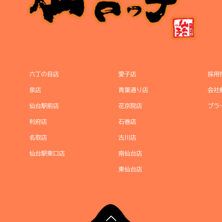
六丁の目店
愛子店
採用
泉店
青葉通り店
会社
仙台駅前店
花京院店
プラ
利府店
石巻店
名取店
古川店
仙台駅東口店
南仙台店
東仙台店
