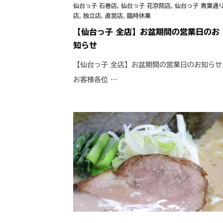
仙台っ子 石巻店
,
仙台っ子 花京院店
,
仙台っ子 青葉通
店
,
独立店
,
直営店
,
臨時休業
【仙台っ子 全店】お盆期間の営業日のお
知らせ
【仙台っ子 全店】お盆期間の営業日のお知らせ
お客様各位 …