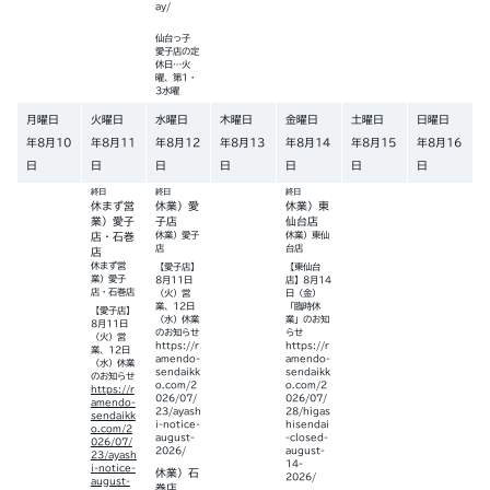
ay/
仙台っ子
愛子店の定
休日…火
曜、第1・
3水曜
月曜日
火曜日
水曜日
木曜日
金曜日
土曜日
日曜日
年
8
月
10
年
8
月
11
年
8
月
12
年
8
月
13
年
8
月
14
年
8
月
15
年
8
月
16
日
日
日
日
日
日
日
終日
終日
終日
休まず営
休業）愛
休業）東
業）愛子
子店
仙台店
店・石巻
休業）愛子
休業）東仙
店
台店
店
休まず営
【愛子店】
【東仙台
業）愛子
8月11日
店】8月14
店・石巻店
（火）営
日（金）
業、12日
「臨時休
【愛子店】
（水）休業
業」のお知
8月11日
のお知らせ
らせ
（火）営
https://r
https://r
業、12日
amendo-
amendo-
（水）休業
sendaikk
sendaikk
のお知らせ
o.com/2
o.com/2
https://r
026/07/
026/07/
amendo-
23/ayash
28/higas
sendaikk
i-notice-
hisendai
o.com/2
august-
-closed-
026/07/
2026/
august-
23/ayash
14-
i-notice-
休業）石
2026/
august-
巻店