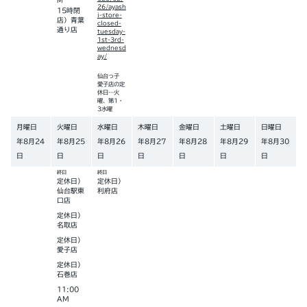
M
26/ayash
15時閉
i-store-
店）青葉
closed-
通り店
tuesday-
1st-3rd-
wednesd
ay/
仙台っ子
愛子店の定
休日…火
曜、第1・
3水曜
月曜日
火曜日
水曜日
木曜日
金曜日
土曜日
日曜日
年
8
月
24
年
8
月
25
年
8
月
26
年
8
月
27
年
8
月
28
年
8
月
29
年
8
月
30
日
日
日
日
日
日
日
終日
終日
定休日）
定休日）
仙台駅東
利府店
口店
定休日）
名取店
定休日）
愛子店
定休日）
石巻店
11:00
AM