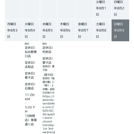
土曜日
日曜日
年
8
月
1
年
8
月
2
日
日
月曜日
火曜日
水曜日
木曜日
金曜日
土曜日
日曜日
年
8
月
3
年
8
月
4
年
8
月
5
年
8
月
6
年
8
月
7
年
8
月
8
年
8
月
9
日
日
日
日
日
日
日
終日
終日
定休日）
定休日）
仙台駅東
利府店
口店
定休日）
定休日）
愛子店
名取店
定休日）愛
子店
定休日）
【愛子店】
愛子店
定休日「毎
週火曜」に
定休日）
「第1・3
石巻店
水曜」追加
のお知らせ
11:00
https://r
AM
amendo-
–
sendaikk
3:00 P
o.com/2
025/02/
M
26/ayash
15時閉
i-store-
店）青葉
closed-
通り店
tuesday-
1st-3rd-
wednesd