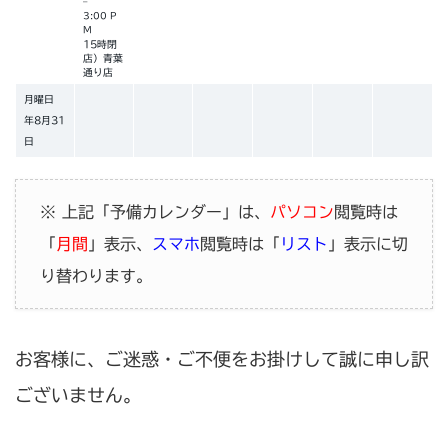
–
3:00 P
M
15時閉
店）青葉
通り店
月曜日
年
8
月
31
日
※ 上記「予備カレンダー」は、
パソコン
閲覧時は
「
月間
」表示、
スマホ
閲覧時は「
リスト
」表示に切
り替わります。
お客様に、ご迷惑・ご不便をお掛けして誠に申し訳
ございません。