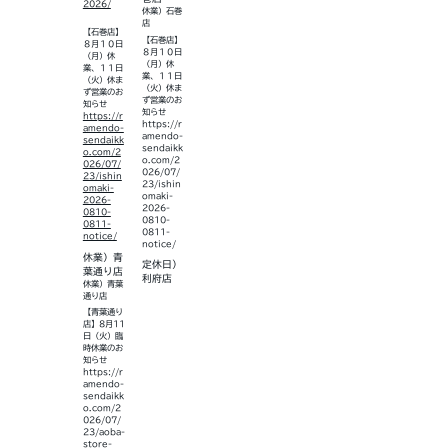
2026/
休業）石巻
店
【石巻店】
【石巻店】
８月１０日
８月１０日
（月）休
（月）休
業、１１日
業、１１日
（火）休ま
（火）休ま
ず営業のお
ず営業のお
知らせ
知らせ
https://r
https://r
amendo-
amendo-
sendaikk
sendaikk
o.com/2
o.com/2
026/07/
026/07/
23/ishin
23/ishin
omaki-
omaki-
2026-
2026-
0810-
0810-
0811-
0811-
notice/
notice/
休業）青
定休日）
葉通り店
利府店
休業）青葉
通り店
【青葉通り
店】8月11
日（火）臨
時休業のお
知らせ
https://r
amendo-
sendaikk
o.com/2
026/07/
23/aoba-
store-