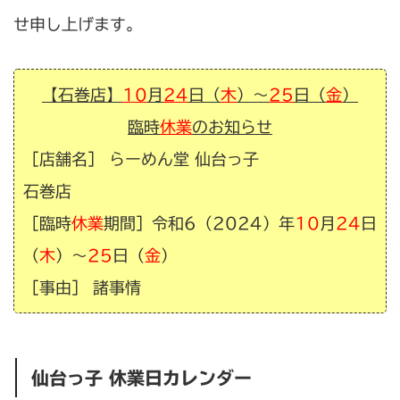
せ申し上げます。
【石巻店】
10
月
24
日（
木
）〜
25
日（
金
）
臨時
休業
のお知らせ
［店舗名］ らーめん堂 仙台っ子
石巻
店
［
臨時
休業
期間］令和6（2024）年
10
月
24
日
（
木
）〜
25
日（
金
）
［事由］ 諸事情
仙台っ子 休業日カレンダー