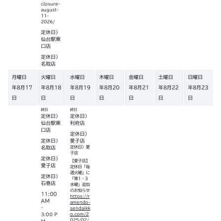
closure-
august-
11-
2026/
定休日）
仙台駅東
口店
定休日）
名取店
月曜日
火曜日
水曜日
木曜日
金曜日
土曜日
日曜日
年
8
月
17
年
8
月
18
年
8
月
19
年
8
月
20
年
8
月
21
年
8
月
22
年
8
月
23
日
日
日
日
日
日
日
終日
終日
定休日）
定休日）
仙台駅東
利府店
口店
定休日）
定休日）
愛子店
名取店
定休日）愛
子店
定休日）
【愛子店】
愛子店
定休日「毎
週火曜」に
定休日）
「第1・3
石巻店
水曜」追加
のお知らせ
11:00
https://r
AM
amendo-
–
sendaikk
3:00 P
o.com/2
025/02/