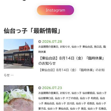
Instagram
仙台っ子「最新情報」
2026.07.28
お盆期間の営業日
,
お知らせ
,
仙台っ子 東仙台店
,
独立店
,
臨
時休業
【東仙台店】8月14日（金）「臨時休業」
のお知らせ
【東仙台店】8月14日（金）「臨時休業」のお知
らせ …
2026.07.23
お盆期間の営業日
,
お知らせ
,
仙台っ子 仙台駅前店
,
仙台っ子
仙台駅東口店
,
仙台っ子 六丁の目店
,
仙台っ子 利府店
,
仙台
っ子 南仙台店
,
仙台っ子 古川店
,
仙台っ子 名取店
,
仙台っ子
愛子店
,
仙台っ子 東仙台店
,
仙台っ子 泉店
,
仙台っ子 石巻店
,