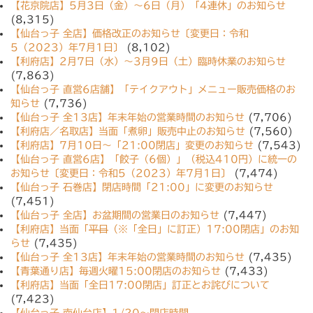
【花京院店】5月3日（金）〜6日（月）「4連休」のお知らせ
(8,315)
【仙台っ子 全店】価格改正のお知らせ〔変更日：令和
5（2023）年7月1日〕
(8,102)
【利府店】2月7日（水）〜3月9日（土）臨時休業のお知らせ
(7,863)
【仙台っ子 直営6店舗】「テイクアウト」メニュー販売価格のお
知らせ
(7,736)
【仙台っ子 全13店】年末年始の営業時間のお知らせ
(7,706)
【利府店／名取店】当面「煮卵」販売中止のお知らせ
(7,560)
【利府店】7月10日〜「21:00閉店」変更のお知らせ
(7,543)
【仙台っ子 直営6店】「餃子（6個）」（税込410円）に統一の
お知らせ〔変更日：令和5（2023）年7月1日〕
(7,474)
【仙台っ子 石巻店】閉店時間「21:00」に変更のお知らせ
(7,451)
【仙台っ子 全店】お盆期間の営業日のお知らせ
(7,447)
【利府店】当面「
平日
（※「全日」に訂正）17:00閉店」のお知
らせ
(7,435)
【仙台っ子 全13店】年末年始の営業時間のお知らせ
(7,435)
【青葉通り店】毎週火曜15:00閉店のお知らせ
(7,433)
【利府店】当面「全日17:00閉店」訂正とお詫びについて
(7,423)