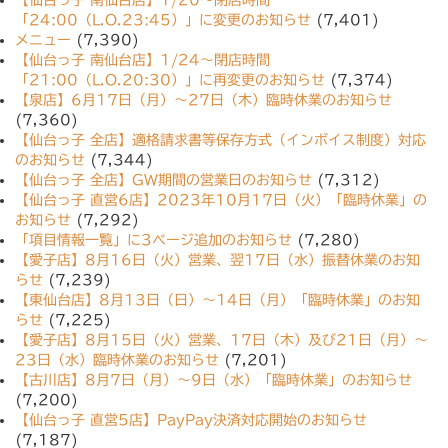
【仙台っ子 南仙台店】1/20〜閉店時間
「24:00（L.O.23:45）」に変更のお知らせ
(7,401)
メニュー
(7,390)
【仙台っ子 南仙台店】1/24〜閉店時間
「21:00（L.O.20:30）」に再変更のお知らせ
(7,374)
【泉店】6月17日（月）〜27日（木）臨時休業のお知らせ
(7,360)
【仙台っ子 全店】適格請求書等保存方式（インボイス制度）対応
のお知らせ
(7,344)
【仙台っ子 全店】GW期間の営業日のお知らせ
(7,312)
【仙台っ子 直営6店】2023年10月17日（火）「臨時休業」の
お知らせ
(7,292)
「項目情報一覧」に3ページ追加のお知らせ
(7,280)
【愛子店】8月16日（火）営業、翌17日（水）振替休業のお知
らせ
(7,239)
【東仙台店】8月13日（日）〜14日（月）「臨時休業」のお知
らせ
(7,225)
【愛子店】8月15日（火）営業、17日（木）及び21日（月）〜
23日（水）臨時休業のお知らせ
(7,201)
【古川店】8月7日（月）〜9日（水）「臨時休業」のお知らせ
(7,200)
【仙台っ子 直営5店】PayPay決済対応開始のお知らせ
(7,187)