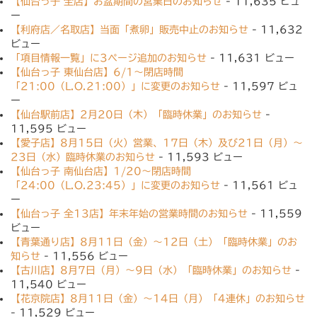
【仙台っ子 全店】お盆期間の営業日のお知らせ
- 11,635 ビュ
ー
【利府店／名取店】当面「煮卵」販売中止のお知らせ
- 11,632
ビュー
「項目情報一覧」に3ページ追加のお知らせ
- 11,631 ビュー
【仙台っ子 東仙台店】6/1〜閉店時間
「21:00（L.O.21:00）」に変更のお知らせ
- 11,597 ビュ
ー
【仙台駅前店】2月20日（木）「臨時休業」のお知らせ
-
11,595 ビュー
【愛子店】8月15日（火）営業、17日（木）及び21日（月）〜
23日（水）臨時休業のお知らせ
- 11,593 ビュー
【仙台っ子 南仙台店】1/20〜閉店時間
「24:00（L.O.23:45）」に変更のお知らせ
- 11,561 ビュ
ー
【仙台っ子 全13店】年末年始の営業時間のお知らせ
- 11,559
ビュー
【青葉通り店】8月11日（金）〜12日（土）「臨時休業」のお
知らせ
- 11,556 ビュー
【古川店】8月7日（月）〜9日（水）「臨時休業」のお知らせ
-
11,540 ビュー
【花京院店】8月11日（金）〜14日（月）「4連休」のお知らせ
- 11,529 ビュー