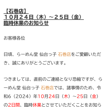
【石巻店】
１０月２４日（木）〜２５日（金）
臨時休業のお知らせ
お客様各位
日頃、らーめん堂 仙台っ子
石巻店
をご愛顧いただ
き、誠にありがとうございます。
つきましては、直前のご連絡となり恐縮ですが、ら
ーめん堂 仙台っ子
石巻店
では、諸事情のため、令
和6（2024）年
10
月
24
日（
木
）〜
25
日（
金
）
の
2日間
、
臨時
休業
とさせていただくことをお知ら