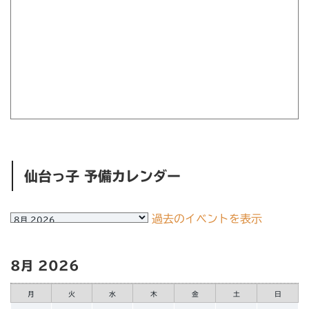
仙台っ子 予備カレンダー
月
過去のイベントを表示
選
択
8月 2026
月
火
水
木
金
土
日