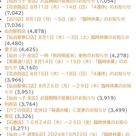
【仙台っ子 全店】お盆期間の営業日のお知らせ
(7,054)
【花京院店】8月11日（木）〜14日（日）「4連休」のお知らせ
(7,042)
【古川店】8月1日（月）〜5日（金）「臨時休業」のお知らせ
(7,036)
仙台駅前店
(4,878)
【仙台駅東口店】8月1日（木）〜3日（土）臨時休業のお知らせ
(4,480)
愛子店
(4,425)
【仙台っ子 全店】一時「秋田県産米」使用のお知らせ
(4,278)
【青葉通り店】8月14日（水）〜15日（木）「臨時休業」のお
知らせ
(4,160)
【花京院店】8月15日（木）〜18日（日）「4連休」のお知らせ
(3,966)
【仙台駅東口店】8月２６日（月）〜２９日（木）臨時休業のお知
らせ
(3,951)
【仙台っ子 全店】お盆期間の営業日のお知らせ
(3,919)
利府店
(3,764)
【六丁の目店】定休日「毎週水曜」に変更のお知らせ
(3,499)
泉店
(3,326)
【石巻店】１０月２４日（木）〜２５日（金）臨時休業のお知ら
せ
(3,271)
【仙台っ子 直営6店】2024年10月22日（火）「臨時休業」の