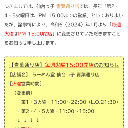
つきましては、仙台っ子
青葉通り店
では、長年「第2・
4・5火曜日は、PM 15:00までの営業」としておりまし
たが、諸事情により、令和6（2024）年
1
月より「
毎週
火曜
は
PM 15:00
閉店
」に変更させていただきますこと
をお知らせ申し上げます。
【青葉通り店】
毎週火曜15:00閉店
のお知らせ
［店舗名］ らーめん堂 仙台っ子
青葉通り
店
［
火曜
営業時間］
（変更前）
・第1・3火曜…11:00〜22:00（L.O.21:30）
・第2・4・5火曜…11:00〜15:00
↓ ↓ ↓ ↓