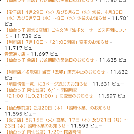
【仙台っ子 全店】お盆期間の営業日のお知らせ
- 11,785 ビュ
ー
【愛子店】4月29日（火）及び5月6日（火）営業、4月30日
（水）及び5月7日（水）〜8日（水）休業のお知らせ
- 11,781
ビュー
【仙台っ子 直営6店舗】ご注文時「油多め」サービス再開につい
て
- 11,739 ビュー
【利府店】7月10日〜「21:00閉店」変更のお知らせ
-
11,717 ビュー
青葉通り店
- 11,697 ビュー
【仙台っ子 全店】お盆期間の営業日のお知らせ
- 11,635 ビュ
ー
【利府店／名取店】当面「煮卵」販売中止のお知らせ
- 11,632
ビュー
「項目情報一覧」に3ページ追加のお知らせ
- 11,631 ビュー
【仙台っ子 東仙台店】6/1〜閉店時間
「21:00（L.O.21:00）」に変更のお知らせ
- 11,597 ビュ
ー
【仙台駅前店】2月20日（木）「臨時休業」のお知らせ
-
11,595 ビュー
【愛子店】8月15日（火）営業、17日（木）及び21日（月）〜
23日（水）臨時休業のお知らせ
- 11,593 ビュー
【仙台っ子 南仙台店】1/20〜閉店時間