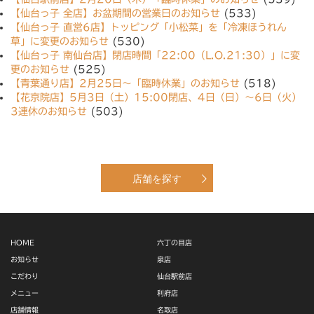
【仙台っ子 全店】お盆期間の営業日のお知らせ
(533)
【仙台っ子 直営6店】トッピング「小松菜」を「冷凍ほうれん
草」に変更のお知らせ
(530)
【仙台っ子 南仙台店】閉店時間「22:00（L.O.21:30）」に変
更のお知らせ
(525)
【青葉通り店】2月25日〜「臨時休業」のお知らせ
(518)
【花京院店】5月3日（土）15:00閉店、4日（日）〜6日（火）
3連休のお知らせ
(503)
店舗を探す
HOME
六丁の目店
お知らせ
泉店
こだわり
仙台駅前店
メニュー
利府店
店舗情報
名取店