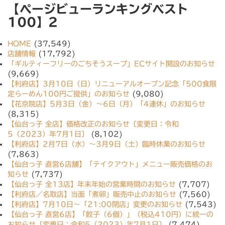
【ページビューランキングベスト
100】2
HOME
(37,549)
店舗情報
(17,792)
「ギルティーフリーのごちそうスープ」ECサイト開設のお知らせ
(9,669)
【利府店】3月10日（日）リニューアルオープン記念「500食限
定らーめん100円ご提供」のお知らせ
(9,080)
【花京院店】5月3日（金）〜6日（月）「4連休」のお知らせ
(8,315)
【仙台っ子 全店】価格改正のお知らせ〔変更日：令和
5（2023）年7月1日〕
(8,102)
【利府店】2月7日（水）〜3月9日（土）臨時休業のお知らせ
(7,863)
【仙台っ子 直営6店舗】「テイクアウト」メニュー販売価格のお
知らせ
(7,737)
【仙台っ子 全13店】年末年始の営業時間のお知らせ
(7,707)
【利府店／名取店】当面「煮卵」販売中止のお知らせ
(7,560)
【利府店】7月10日〜「21:00閉店」変更のお知らせ
(7,543)
【仙台っ子 直営6店】「餃子（6個）」（税込410円）に統一の
お知らせ〔変更日：令和5（2023）年7月1日〕
(7,474)