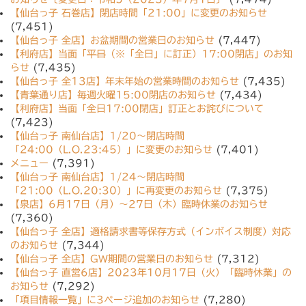
【仙台っ子 石巻店】閉店時間「21:00」に変更のお知らせ
(7,451)
【仙台っ子 全店】お盆期間の営業日のお知らせ
(7,447)
【利府店】当面「
平日
（※「全日」に訂正）17:00閉店」のお知
らせ
(7,435)
【仙台っ子 全13店】年末年始の営業時間のお知らせ
(7,435)
【青葉通り店】毎週火曜15:00閉店のお知らせ
(7,434)
【利府店】当面「全日17:00閉店」訂正とお詫びについて
(7,423)
【仙台っ子 南仙台店】1/20〜閉店時間
「24:00（L.O.23:45）」に変更のお知らせ
(7,401)
メニュー
(7,391)
【仙台っ子 南仙台店】1/24〜閉店時間
「21:00（L.O.20:30）」に再変更のお知らせ
(7,375)
【泉店】6月17日（月）〜27日（木）臨時休業のお知らせ
(7,360)
【仙台っ子 全店】適格請求書等保存方式（インボイス制度）対応
のお知らせ
(7,344)
【仙台っ子 全店】GW期間の営業日のお知らせ
(7,312)
【仙台っ子 直営6店】2023年10月17日（火）「臨時休業」の
お知らせ
(7,292)
「項目情報一覧」に3ページ追加のお知らせ
(7,280)