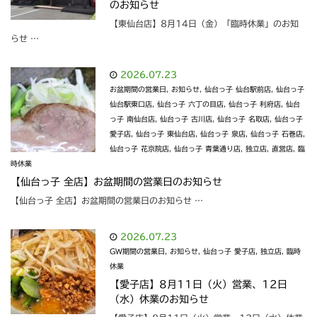
のお知らせ
【東仙台店】8月14日（金）「臨時休業」のお知
らせ …
2026.07.23
お盆期間の営業日
,
お知らせ
,
仙台っ子 仙台駅前店
,
仙台っ子
仙台駅東口店
,
仙台っ子 六丁の目店
,
仙台っ子 利府店
,
仙台
っ子 南仙台店
,
仙台っ子 古川店
,
仙台っ子 名取店
,
仙台っ子
愛子店
,
仙台っ子 東仙台店
,
仙台っ子 泉店
,
仙台っ子 石巻店
,
仙台っ子 花京院店
,
仙台っ子 青葉通り店
,
独立店
,
直営店
,
臨
時休業
【仙台っ子 全店】お盆期間の営業日のお知らせ
【仙台っ子 全店】お盆期間の営業日のお知らせ …
2026.07.23
GW期間の営業日
,
お知らせ
,
仙台っ子 愛子店
,
独立店
,
臨時
休業
【愛子店】8月11日（火）営業、12日
（水）休業のお知らせ