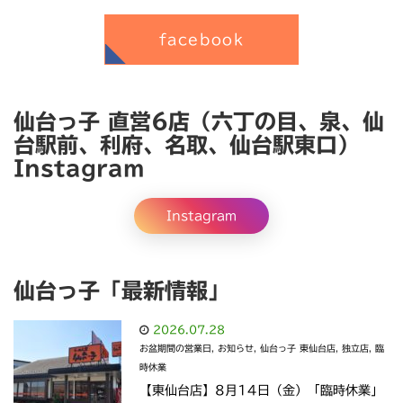
facebook
仙台っ子 直営6店（六丁の目、泉、仙
台駅前、利府、名取、仙台駅東口）
Instagram
Instagram
仙台っ子「最新情報」
2026.07.28
お盆期間の営業日
,
お知らせ
,
仙台っ子 東仙台店
,
独立店
,
臨
時休業
【東仙台店】8月14日（金）「臨時休業」