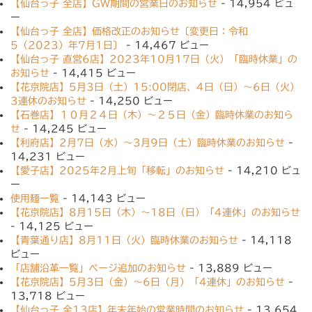
【仙台っ子 全店】GW期間の営業日のお知らせ
- 14,954 ビュ
ー
【仙台っ子 全店】価格改正のお知らせ〔変更日：令和
5（2023）年7月1日〕
- 14,467 ビュー
【仙台っ子 直営6店】2023年10月17日（火）「臨時休業」の
お知らせ
- 14,415 ビュー
【花京院店】5月3日（土）15:00閉店、4日（日）〜6日（火）
3連休のお知らせ
- 14,250 ビュー
【石巻店】１０月２４日（木）〜２５日（金）臨時休業のお知ら
せ
- 14,245 ビュー
【利府店】2月7日（水）〜3月9日（土）臨時休業のお知らせ
-
14,231 ビュー
【愛子店】2025年2月上旬「移転」のお知らせ
- 14,210 ビュ
ー
使用麺一覧
- 14,143 ビュー
【花京院店】8月15日（木）〜18日（日）「4連休」のお知らせ
- 14,125 ビュー
【青葉通り店】8月11日（火）臨時休業のお知らせ
- 14,118
ビュー
「店舗沿革一覧」ページ追加のお知らせ
- 13,889 ビュー
【花京院店】5月3日（金）〜6日（月）「4連休」のお知らせ
-
13,718 ビュー
【仙台っ子 全13店】年末年始の営業時間のお知らせ
- 13,654