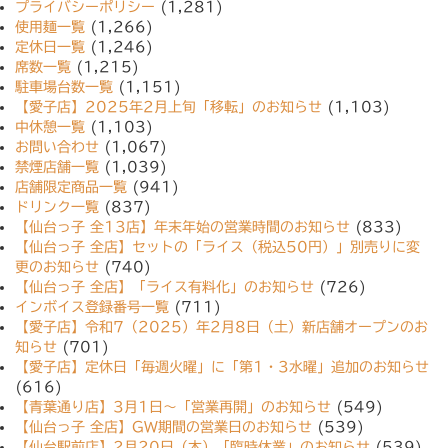
プライバシーポリシー
(1,281)
使用麺一覧
(1,266)
定休日一覧
(1,246)
席数一覧
(1,215)
駐車場台数一覧
(1,151)
【愛子店】2025年2月上旬「移転」のお知らせ
(1,103)
中休憩一覧
(1,103)
お問い合わせ
(1,067)
禁煙店舗一覧
(1,039)
店舗限定商品一覧
(941)
ドリンク一覧
(837)
【仙台っ子 全13店】年末年始の営業時間のお知らせ
(833)
【仙台っ子 全店】セットの「ライス（税込50円）」別売りに変
更のお知らせ
(740)
【仙台っ子 全店】「ライス有料化」のお知らせ
(726)
インボイス登録番号一覧
(711)
【愛子店】令和7（2025）年2月8日（土）新店舗オープンのお
知らせ
(701)
【愛子店】定休日「毎週火曜」に「第1・3水曜」追加のお知らせ
(616)
【青葉通り店】3月1日〜「営業再開」のお知らせ
(549)
【仙台っ子 全店】GW期間の営業日のお知らせ
(539)
【仙台駅前店】2月20日（木）「臨時休業」のお知らせ
(539)