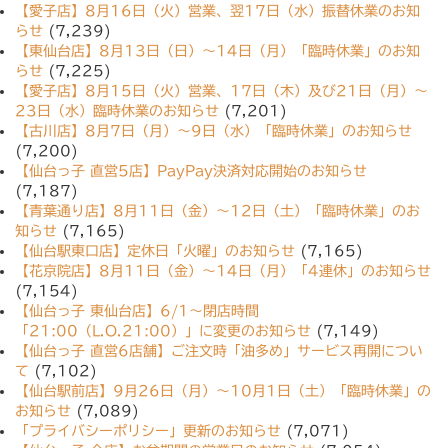
【愛子店】8月16日（火）営業、翌17日（水）振替休業のお知
らせ
(7,239)
【東仙台店】8月13日（日）〜14日（月）「臨時休業」のお知
らせ
(7,225)
【愛子店】8月15日（火）営業、17日（木）及び21日（月）〜
23日（水）臨時休業のお知らせ
(7,201)
【古川店】8月7日（月）〜9日（水）「臨時休業」のお知らせ
(7,200)
【仙台っ子 直営5店】PayPay決済対応開始のお知らせ
(7,187)
【青葉通り店】8月11日（金）〜12日（土）「臨時休業」のお
知らせ
(7,165)
【仙台駅東口店】定休日「火曜」のお知らせ
(7,165)
【花京院店】8月11日（金）〜14日（月）「4連休」のお知らせ
(7,154)
【仙台っ子 東仙台店】6/1〜閉店時間
「21:00（L.O.21:00）」に変更のお知らせ
(7,149)
【仙台っ子 直営6店舗】ご注文時「油多め」サービス再開につい
て
(7,102)
【仙台駅前店】9月26日（月）〜10月1日（土）「臨時休業」の
お知らせ
(7,089)
「プライバシーポリシー」更新のお知らせ
(7,071)