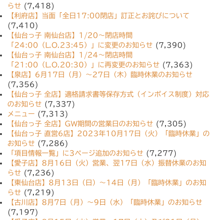
らせ
(7,418)
【利府店】当面「全日17:00閉店」訂正とお詫びについて
(7,410)
【仙台っ子 南仙台店】1/20〜閉店時間
「24:00（L.O.23:45）」に変更のお知らせ
(7,390)
【仙台っ子 南仙台店】1/24〜閉店時間
「21:00（L.O.20:30）」に再変更のお知らせ
(7,363)
【泉店】6月17日（月）〜27日（木）臨時休業のお知らせ
(7,356)
【仙台っ子 全店】適格請求書等保存方式（インボイス制度）対応
のお知らせ
(7,337)
メニュー
(7,313)
【仙台っ子 全店】GW期間の営業日のお知らせ
(7,305)
【仙台っ子 直営6店】2023年10月17日（火）「臨時休業」の
お知らせ
(7,286)
「項目情報一覧」に3ページ追加のお知らせ
(7,277)
【愛子店】8月16日（火）営業、翌17日（水）振替休業のお知
らせ
(7,236)
【東仙台店】8月13日（日）〜14日（月）「臨時休業」のお知
らせ
(7,219)
【古川店】8月7日（月）〜9日（水）「臨時休業」のお知らせ
(7,197)