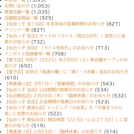
中休憩一覧
(1,095)
お問い合わせ
(1,053)
禁煙店舗一覧
(1,035)
店舗限定商品一覧
(925)
【仙台っ子 全13店】年末年始の営業時間のお知らせ
(827)
ドリンク一覧
(827)
【仙台っ子 全店】セットの「ライス（税込50円）」別売りに変
更のお知らせ
(732)
【仙台っ子 全店】「ライス有料化」のお知らせ
(713)
インボイス登録番号一覧
(708)
【愛子店】令和7（2025）年2月8日（土）新店舗オープンのお
知らせ
(692)
【愛子店】定休日「毎週火曜」に「第1・3水曜」追加のお知らせ
(610)
【青葉通り店】3月1日〜「営業再開」のお知らせ
(543)
【仙台っ子 全店】GW期間の営業日のお知らせ
(534)
【仙台駅前店】2月20日（木）「臨時休業」のお知らせ
(532)
【仙台っ子 全店】お盆期間の営業日のお知らせ
(523)
【仙台っ子 直営6店】トッピング「小松菜」を「冷凍ほうれん
草」に変更のお知らせ
(522)
【仙台っ子 南仙台店】閉店時間「22:00（L.O.21:30）」に変
更のお知らせ
(519)
【青葉通り店】2月25日〜「臨時休業」のお知らせ
(514)