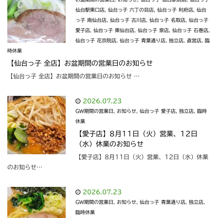
仙台駅東口店
,
仙台っ子 六丁の目店
,
仙台っ子 利府店
,
仙台
っ子 南仙台店
,
仙台っ子 古川店
,
仙台っ子 名取店
,
仙台っ子
愛子店
,
仙台っ子 東仙台店
,
仙台っ子 泉店
,
仙台っ子 石巻店
,
仙台っ子 花京院店
,
仙台っ子 青葉通り店
,
独立店
,
直営店
,
臨
時休業
【仙台っ子 全店】お盆期間の営業日のお知らせ
【仙台っ子 全店】お盆期間の営業日のお知らせ …
2026.07.23
GW期間の営業日
,
お知らせ
,
仙台っ子 愛子店
,
独立店
,
臨時
休業
【愛子店】8月11日（火）営業、12日
（水）休業のお知らせ
【愛子店】8月11日（火）営業、12日（水）休業
のお知らせ…
2026.07.23
GW期間の営業日
,
お知らせ
,
仙台っ子 青葉通り店
,
独立店
,
臨時休業