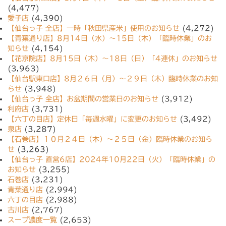
(4,477)
愛子店
(4,390)
【仙台っ子 全店】一時「秋田県産米」使用のお知らせ
(4,272)
【青葉通り店】8月14日（水）〜15日（木）「臨時休業」のお
知らせ
(4,154)
【花京院店】8月15日（木）〜18日（日）「4連休」のお知らせ
(3,963)
【仙台駅東口店】8月２６日（月）〜２９日（木）臨時休業のお知
らせ
(3,948)
【仙台っ子 全店】お盆期間の営業日のお知らせ
(3,912)
利府店
(3,731)
【六丁の目店】定休日「毎週水曜」に変更のお知らせ
(3,492)
泉店
(3,287)
【石巻店】１０月２４日（木）〜２５日（金）臨時休業のお知ら
せ
(3,263)
【仙台っ子 直営6店】2024年10月22日（火）「臨時休業」の
お知らせ
(3,255)
石巻店
(3,231)
青葉通り店
(2,994)
六丁の目店
(2,988)
古川店
(2,767)
スープ濃度一覧
(2,653)