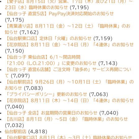
【愛子店】8月15日（火）営業、17日（木）及び21日（月）〜
23日（水）臨時休業のお知らせ
(7,195)
【仙台っ子 直営5店】PayPay決済対応開始のお知らせ
(7,175)
【青葉通り店】8月11日（金）〜12日（土）「臨時休業」のお
知らせ
(7,162)
【仙台駅東口店】定休日「火曜」のお知らせ
(7,159)
【花京院店】8月11日（金）〜14日（月）「4連休」のお知らせ
(7,150)
【仙台っ子 東仙台店】6/1〜閉店時間
「21:00（L.O.21:00）」に変更のお知らせ
(7,143)
【仙台っ子 直営6店舗】ご注文時「油多め」サービス再開につい
て
(7,097)
【仙台駅前店】9月26日（月）〜10月1日（土）「臨時休業」の
お知らせ
(7,083)
「プライバシーポリシー」更新のお知らせ
(7,063)
【花京院店】8月11日（木）〜14日（日）「4連休」のお知らせ
(7,040)
【仙台っ子 全店】お盆期間の営業日のお知らせ
(7,040)
【古川店】8月1日（月）〜5日（金）「臨時休業」のお知らせ
(7,032)
仙台駅前店
(4,818)
【仙台駅東口店】8月1日（木）〜3日（土）臨時休業のお知らせ