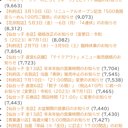
「ギルティーフリーのごちそうスープ」ECサイト開設のお知らせ
(9,663)
【利府店】3月10日（日）リニューアルオープン記念「500食限
定らーめん100円ご提供」のお知らせ
(9,073)
【花京院店】5月3日（金）〜6日（月）「4連休」のお知らせ
(8,312)
【仙台っ子 全店】価格改正のお知らせ〔変更日：令和
5（2023）年7月1日〕
(8,082)
【利府店】2月7日（水）〜3月9日（土）臨時休業のお知らせ
(7,854)
【仙台っ子 直営6店舗】「テイクアウト」メニュー販売価格のお
知らせ
(7,723)
【仙台っ子 全13店】年末年始の営業時間のお知らせ
(7,704)
【利府店／名取店】当面「煮卵」販売中止のお知らせ
(7,545)
【利府店】7月10日〜「21:00閉店」変更のお知らせ
(7,538)
【仙台っ子 直営6店】「餃子（6個）」（税込410円）に統一の
お知らせ〔変更日：令和5（2023）年7月1日〕
(7,465)
【仙台っ子 石巻店】閉店時間「21:00」に変更のお知らせ
(7,443)
【仙台っ子 全店】お盆期間の営業日のお知らせ
(7,440)
【仙台っ子 全13店】年末年始の営業時間のお知らせ
(7,430)
【青葉通り店】毎週火曜15:00閉店のお知らせ
(7,427)
【利府店】当面「
平日
（※「全日」に訂正）17:00閉店」のお知