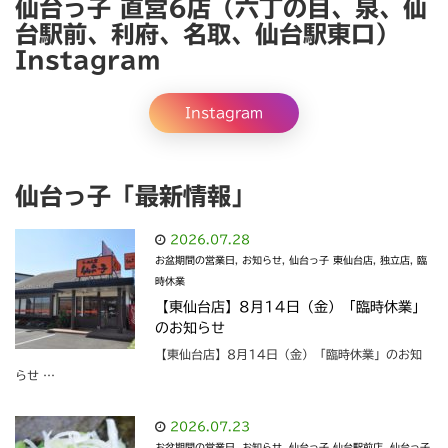
仙台っ子 直営6店（六丁の目、泉、仙
台駅前、利府、名取、仙台駅東口）
Instagram
Instagram
仙台っ子「最新情報」
2026.07.28
お盆期間の営業日
,
お知らせ
,
仙台っ子 東仙台店
,
独立店
,
臨
時休業
【東仙台店】8月14日（金）「臨時休業」
のお知らせ
【東仙台店】8月14日（金）「臨時休業」のお知
らせ …
2026.07.23
お盆期間の営業日
,
お知らせ
,
仙台っ子 仙台駅前店
,
仙台っ子