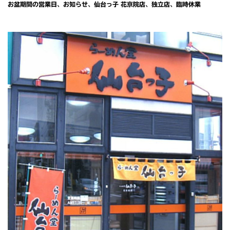
お盆期間の営業日
、
お知らせ
、
仙台っ子 花京院店
、
独立店
、
臨時休業