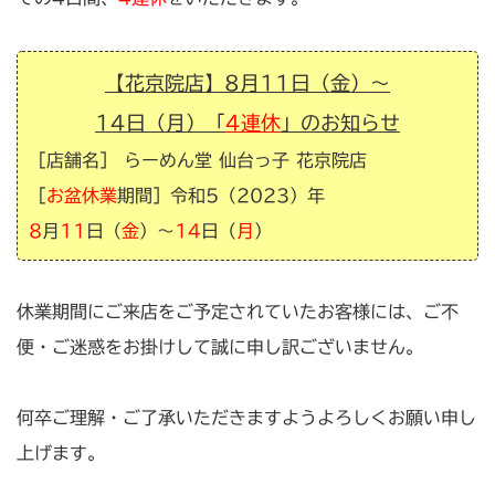
【花京院店】8月11日（金）〜
14日（月）「
4連休
」のお知らせ
［店舗名］ らーめん堂 仙台っ子
花京院
店
［
お盆休業
期間］令和5（2023）年
8
月
11
日（
金
）〜
14
日（
月
）
休業期間にご来店をご予定されていたお客様には、ご不
便・ご迷惑をお掛けして誠に申し訳ございません。
何卒ご理解・ご了承いただきますようよろしくお願い申し
上げます。