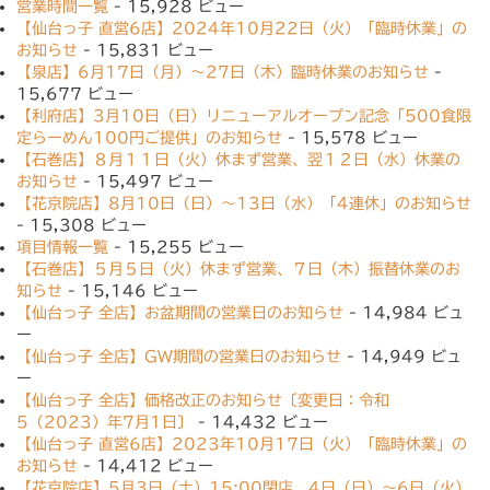
営業時間一覧
- 15,928 ビュー
【仙台っ子 直営6店】2024年10月22日（火）「臨時休業」の
お知らせ
- 15,831 ビュー
【泉店】6月17日（月）〜27日（木）臨時休業のお知らせ
-
15,677 ビュー
【利府店】3月10日（日）リニューアルオープン記念「500食限
定らーめん100円ご提供」のお知らせ
- 15,578 ビュー
【石巻店】８月１１日（火）休まず営業、翌１２日（水）休業の
お知らせ
- 15,497 ビュー
【花京院店】8月10日（日）〜13日（水）「4連休」のお知らせ
- 15,308 ビュー
項目情報一覧
- 15,255 ビュー
【石巻店】５月５日（火）休まず営業、７日（木）振替休業のお
知らせ
- 15,146 ビュー
【仙台っ子 全店】お盆期間の営業日のお知らせ
- 14,984 ビュ
ー
【仙台っ子 全店】GW期間の営業日のお知らせ
- 14,949 ビュ
ー
【仙台っ子 全店】価格改正のお知らせ〔変更日：令和
5（2023）年7月1日〕
- 14,432 ビュー
【仙台っ子 直営6店】2023年10月17日（火）「臨時休業」の
お知らせ
- 14,412 ビュー
【花京院店】5月3日（土）15:00閉店、4日（日）〜6日（火）