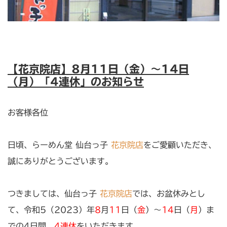
【花京院店】8月11日（金）〜14日
（月）「4連休」のお知らせ
お客様各位
日頃、らーめん堂 仙台っ子
花京院店
をご愛顧いただき、
誠にありがとうございます。
つきましては、仙台っ子
花京院店
では、お盆休みとし
て、令和5（2023）年
8
月
11
日（
金
）〜
14
日（
月
）
ま
での4日間、
4連休
をいただきます。