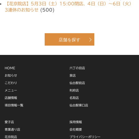
【花京院店】5月3日（土）15:00閉店、4日（日）〜6日（火）
3連休のお知らせ
(500)
店舗を探す
HOME
六丁の目店
お知らせ
泉店
こだわり
仙台駅前店
メニュー
利府店
店舗情報
名取店
項目情報一覧
仙台駅東口店
愛子店
採用情報
青葉通り店
会社概要
花京院店
プライバシーポリシー