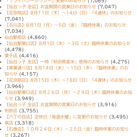
「プライバシーポリシー」更新のお知らせ
(7,065)
【仙台っ子 全店】お盆期間の営業日のお知らせ
(7,047)
【花京院店】8月11日（木）〜14日（日）「4連休」のお知らせ
(7,041)
【古川店】8月1日（月）〜5日（金）「臨時休業」のお知らせ
(7,034)
仙台駅前店
(4,860)
【仙台駅東口店】8月1日（木）〜3日（土）臨時休業のお知らせ
(4,478)
愛子店
(4,416)
【仙台っ子 全店】一時「秋田県産米」使用のお知らせ
(4,275)
【青葉通り店】8月14日（水）〜15日（木）「臨時休業」のお
知らせ
(4,157)
【花京院店】8月15日（木）〜18日（日）「4連休」のお知らせ
(3,966)
【仙台駅東口店】8月２６日（月）〜２９日（木）臨時休業のお知
らせ
(3,949)
【仙台っ子 全店】お盆期間の営業日のお知らせ
(3,916)
利府店
(3,755)
【六丁の目店】定休日「毎週水曜」に変更のお知らせ
(3,495)
泉店
(3,318)
【石巻店】１０月２４日（木）〜２５日（金）臨時休業のお知ら
せ
(3,267)