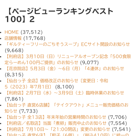
【ページビューランキングベスト
100】2
HOME
(37,512)
店舗情報
(17,768)
「ギルティーフリーのごちそうスープ」ECサイト開設のお知らせ
(9,668)
【利府店】3月10日（日）リニューアルオープン記念「500食限
定らーめん100円ご提供」のお知らせ
(9,077)
【花京院店】5月3日（金）〜6日（月）「4連休」のお知らせ
(8,315)
【仙台っ子 全店】価格改正のお知らせ〔変更日：令和
5（2023）年7月1日〕
(8,100)
【利府店】2月7日（水）〜3月9日（土）臨時休業のお知らせ
(7,861)
【仙台っ子 直営6店舗】「テイクアウト」メニュー販売価格のお
知らせ
(7,733)
【仙台っ子 全13店】年末年始の営業時間のお知らせ
(7,706)
【利府店／名取店】当面「煮卵」販売中止のお知らせ
(7,554)
【利府店】7月10日〜「21:00閉店」変更のお知らせ
(7,541)
【仙台っ子 直営6店】「餃子（6個）」（税込410円）に統一の