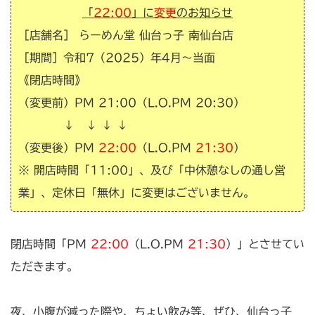
「
22:00
」に
変更
のお知らせ
［店舗名］ らーめん堂 仙台っ子 南仙台店
［期間］令和7（2025）年4月～当面
《
閉店
時間》
（変更前）PM 21:00（L.O.PM 20:30）
↓ ↓ ↓ ↓
（変更後）PM
22:00
（L.O.PM
21:30
）
※ 開店時間「11:00」、及び「中休憩なしの通し営
業」、定休日「無休」に変更はございません。
閉店時間「PM
22:00
（L.O.PM
21:30
）」とさせてい
ただきます。
夜、小腹が減った際や、ちょい飲み等、ぜひ、仙台っ子