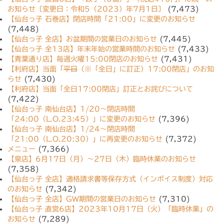
お知らせ〔変更日：令和5（2023）年7月1日〕
(7,473)
【仙台っ子 石巻店】閉店時間「21:00」に変更のお知らせ
(7,448)
【仙台っ子 全店】お盆期間の営業日のお知らせ
(7,445)
【仙台っ子 全13店】年末年始の営業時間のお知らせ
(7,433)
【青葉通り店】毎週火曜15:00閉店のお知らせ
(7,431)
【利府店】当面「
平日
（※「全日」に訂正）17:00閉店」のお知
らせ
(7,430)
【利府店】当面「全日17:00閉店」訂正とお詫びについて
(7,422)
【仙台っ子 南仙台店】1/20〜閉店時間
「24:00（L.O.23:45）」に変更のお知らせ
(7,396)
【仙台っ子 南仙台店】1/24〜閉店時間
「21:00（L.O.20:30）」に再変更のお知らせ
(7,372)
メニュー
(7,366)
【泉店】6月17日（月）〜27日（木）臨時休業のお知らせ
(7,358)
【仙台っ子 全店】適格請求書等保存方式（インボイス制度）対応
のお知らせ
(7,342)
【仙台っ子 全店】GW期間の営業日のお知らせ
(7,310)
【仙台っ子 直営6店】2023年10月17日（火）「臨時休業」の
お知らせ
(7,289)