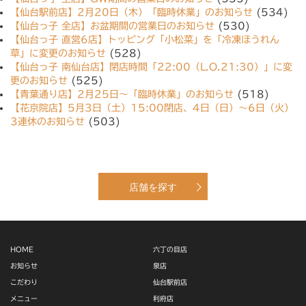
【仙台駅前店】2月20日（木）「臨時休業」のお知らせ
(534)
【仙台っ子 全店】お盆期間の営業日のお知らせ
(530)
【仙台っ子 直営6店】トッピング「小松菜」を「冷凍ほうれん
草」に変更のお知らせ
(528)
【仙台っ子 南仙台店】閉店時間「22:00（L.O.21:30）」に変
更のお知らせ
(525)
【青葉通り店】2月25日〜「臨時休業」のお知らせ
(518)
【花京院店】5月3日（土）15:00閉店、4日（日）〜6日（火）
3連休のお知らせ
(503)
店舗を探す
HOME
六丁の目店
お知らせ
泉店
こだわり
仙台駅前店
メニュー
利府店