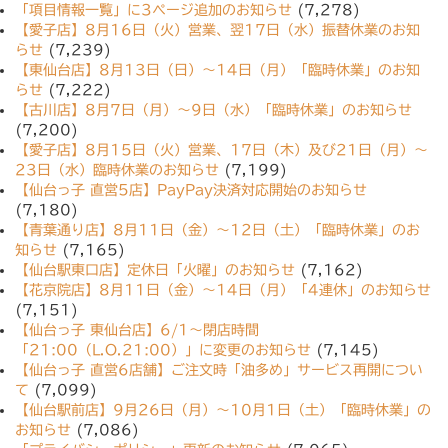
「項目情報一覧」に3ページ追加のお知らせ
(7,278)
【愛子店】8月16日（火）営業、翌17日（水）振替休業のお知
らせ
(7,239)
【東仙台店】8月13日（日）〜14日（月）「臨時休業」のお知
らせ
(7,222)
【古川店】8月7日（月）〜9日（水）「臨時休業」のお知らせ
(7,200)
【愛子店】8月15日（火）営業、17日（木）及び21日（月）〜
23日（水）臨時休業のお知らせ
(7,199)
【仙台っ子 直営5店】PayPay決済対応開始のお知らせ
(7,180)
【青葉通り店】8月11日（金）〜12日（土）「臨時休業」のお
知らせ
(7,165)
【仙台駅東口店】定休日「火曜」のお知らせ
(7,162)
【花京院店】8月11日（金）〜14日（月）「4連休」のお知らせ
(7,151)
【仙台っ子 東仙台店】6/1〜閉店時間
「21:00（L.O.21:00）」に変更のお知らせ
(7,145)
【仙台っ子 直営6店舗】ご注文時「油多め」サービス再開につい
て
(7,099)
【仙台駅前店】9月26日（月）〜10月1日（土）「臨時休業」の
お知らせ
(7,086)