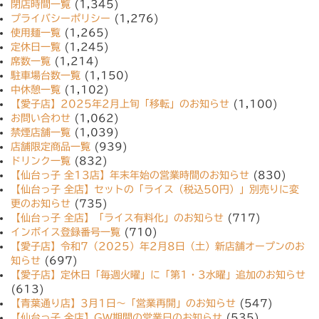
閉店時間一覧
(1,345)
プライバシーポリシー
(1,276)
使用麺一覧
(1,265)
定休日一覧
(1,245)
席数一覧
(1,214)
駐車場台数一覧
(1,150)
中休憩一覧
(1,102)
【愛子店】2025年2月上旬「移転」のお知らせ
(1,100)
お問い合わせ
(1,062)
禁煙店舗一覧
(1,039)
店舗限定商品一覧
(939)
ドリンク一覧
(832)
【仙台っ子 全13店】年末年始の営業時間のお知らせ
(830)
【仙台っ子 全店】セットの「ライス（税込50円）」別売りに変
更のお知らせ
(735)
【仙台っ子 全店】「ライス有料化」のお知らせ
(717)
インボイス登録番号一覧
(710)
【愛子店】令和7（2025）年2月8日（土）新店舗オープンのお
知らせ
(697)
【愛子店】定休日「毎週火曜」に「第1・3水曜」追加のお知らせ
(613)
【青葉通り店】3月1日〜「営業再開」のお知らせ
(547)
【仙台っ子 全店】GW期間の営業日のお知らせ
(535)