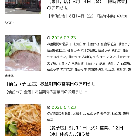
【東仙台店】8月14日（金）「臨時休業」
のお知らせ
【東仙台店】8月14日（金）「臨時休業」のお知
らせ …
2026.07.23
お盆期間の営業日
,
お知らせ
,
仙台っ子 仙台駅前店
,
仙台っ子
仙台駅東口店
,
仙台っ子 六丁の目店
,
仙台っ子 利府店
,
仙台
っ子 南仙台店
,
仙台っ子 古川店
,
仙台っ子 名取店
,
仙台っ子
愛子店
,
仙台っ子 東仙台店
,
仙台っ子 泉店
,
仙台っ子 石巻店
,
仙台っ子 花京院店
,
仙台っ子 青葉通り店
,
独立店
,
直営店
,
臨
時休業
【仙台っ子 全店】お盆期間の営業日のお知らせ
【仙台っ子 全店】お盆期間の営業日のお知らせ …
2026.07.23
GW期間の営業日
,
お知らせ
,
仙台っ子 愛子店
,
独立店
,
臨時
休業
【愛子店】8月11日（火）営業、12日
（水）休業のお知らせ