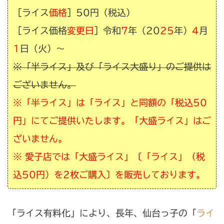
［
ライス
価格
］50円（税込）
［
ライス価格
変更日
］令和
7
年（20
25
年）
4
月
1
日（火）〜
※「半ライス」及び「ライス大盛り」のご提供は
ございません。
※「半ライス」は「ライス」と同額の「税込50
円」にてご提供いたします。「大盛ライス」はご
ざいません。
※ 愛子店では「大盛ライス」〔「ライス」（税
込50円）を2枚ご購入〕を販売しております。
「ライス有料化」により、長年、仙台っ子の「
ライ