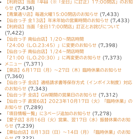
【利府店】当面「
平日
（※「全日」に訂正）17:00閉店」のお知
らせ
(7,434)
【青葉通り店】毎週火曜15:00閉店のお知らせ
(7,433)
【仙台っ子 全13店】年末年始の営業時間のお知らせ
(7,433)
【利府店】当面「全日17:00閉店」訂正とお詫びについて
(7,422)
【仙台っ子 南仙台店】1/20〜閉店時間
「24:00（L.O.23:45）」に変更のお知らせ
(7,398)
【仙台っ子 南仙台店】1/24〜閉店時間
「21:00（L.O.20:30）」に再変更のお知らせ
(7,373)
メニュー
(7,371)
【泉店】6月17日（月）〜27日（木）臨時休業のお知らせ
(7,360)
【仙台っ子 全店】適格請求書等保存方式（インボイス制度）対応
のお知らせ
(7,343)
【仙台っ子 全店】GW期間の営業日のお知らせ
(7,312)
【仙台っ子 直営6店】2023年10月17日（火）「臨時休業」の
お知らせ
(7,289)
「項目情報一覧」に3ページ追加のお知らせ
(7,278)
【愛子店】8月16日（火）営業、翌17日（水）振替休業のお知
らせ
(7,239)
【東仙台店】8月13日（日）〜14日（月）「臨時休業」のお知
らせ
(7,222)