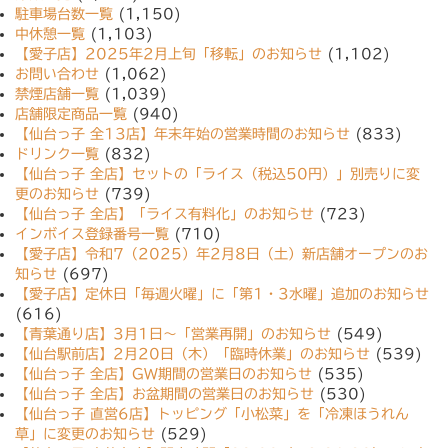
駐車場台数一覧
(1,150)
中休憩一覧
(1,103)
【愛子店】2025年2月上旬「移転」のお知らせ
(1,102)
お問い合わせ
(1,062)
禁煙店舗一覧
(1,039)
店舗限定商品一覧
(940)
【仙台っ子 全13店】年末年始の営業時間のお知らせ
(833)
ドリンク一覧
(832)
【仙台っ子 全店】セットの「ライス（税込50円）」別売りに変
更のお知らせ
(739)
【仙台っ子 全店】「ライス有料化」のお知らせ
(723)
インボイス登録番号一覧
(710)
【愛子店】令和7（2025）年2月8日（土）新店舗オープンのお
知らせ
(697)
【愛子店】定休日「毎週火曜」に「第1・3水曜」追加のお知らせ
(616)
【青葉通り店】3月1日〜「営業再開」のお知らせ
(549)
【仙台駅前店】2月20日（木）「臨時休業」のお知らせ
(539)
【仙台っ子 全店】GW期間の営業日のお知らせ
(535)
【仙台っ子 全店】お盆期間の営業日のお知らせ
(530)
【仙台っ子 直営6店】トッピング「小松菜」を「冷凍ほうれん
草」に変更のお知らせ
(529)