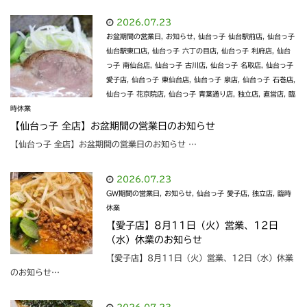
2026.07.23
お盆期間の営業日
,
お知らせ
,
仙台っ子 仙台駅前店
,
仙台っ子
仙台駅東口店
,
仙台っ子 六丁の目店
,
仙台っ子 利府店
,
仙台
っ子 南仙台店
,
仙台っ子 古川店
,
仙台っ子 名取店
,
仙台っ子
愛子店
,
仙台っ子 東仙台店
,
仙台っ子 泉店
,
仙台っ子 石巻店
,
仙台っ子 花京院店
,
仙台っ子 青葉通り店
,
独立店
,
直営店
,
臨
時休業
【仙台っ子 全店】お盆期間の営業日のお知らせ
【仙台っ子 全店】お盆期間の営業日のお知らせ …
2026.07.23
GW期間の営業日
,
お知らせ
,
仙台っ子 愛子店
,
独立店
,
臨時
休業
【愛子店】8月11日（火）営業、12日
（水）休業のお知らせ
【愛子店】8月11日（火）営業、12日（水）休業
のお知らせ…
2026.07.23