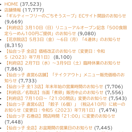
HOME
(37,523)
店舗情報
(17,777)
「ギルティーフリーのごちそうスープ」ECサイト開設のお知らせ
(9,669)
【利府店】3月10日（日）リニューアルオープン記念「500食限
定らーめん100円ご提供」のお知らせ
(9,080)
【花京院店】5月3日（金）〜6日（月）「4連休」のお知らせ
(8,315)
【仙台っ子 全店】価格改正のお知らせ〔変更日：令和
5（2023）年7月1日〕
(8,100)
【利府店】2月7日（水）〜3月9日（土）臨時休業のお知らせ
(7,863)
【仙台っ子 直営6店舗】「テイクアウト」メニュー販売価格のお
知らせ
(7,733)
【仙台っ子 全13店】年末年始の営業時間のお知らせ
(7,706)
【利府店／名取店】当面「煮卵」販売中止のお知らせ
(7,556)
【利府店】7月10日〜「21:00閉店」変更のお知らせ
(7,543)
【仙台っ子 直営6店】「餃子（6個）」（税込410円）に統一の
お知らせ〔変更日：令和5（2023）年7月1日〕
(7,474)
【仙台っ子 石巻店】閉店時間「21:00」に変更のお知らせ
(7,448)
【仙台っ子 全店】お盆期間の営業日のお知らせ
(7,445)