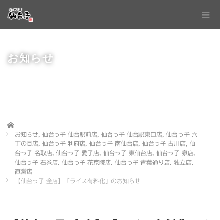
お知らせ
Home
お知らせ
,
仙台っ子 仙台駅前店
,
仙台っ子 仙台駅東口店
,
仙台っ子 六
丁の目店
,
仙台っ子 利府店
,
仙台っ子 南仙台店
,
仙台っ子 古川店
,
仙
台っ子 名取店
,
仙台っ子 愛子店
,
仙台っ子 東仙台店
,
仙台っ子 泉店
,
仙台っ子 石巻店
,
仙台っ子 花京院店
,
仙台っ子 青葉通り店
,
独立店
,
直営店
【仙台っ子 全店】「ライス有料化」のお知らせ