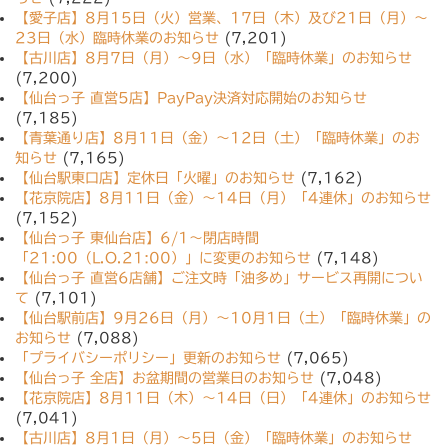
【愛子店】8月15日（火）営業、17日（木）及び21日（月）〜
23日（水）臨時休業のお知らせ
(7,201)
【古川店】8月7日（月）〜9日（水）「臨時休業」のお知らせ
(7,200)
【仙台っ子 直営5店】PayPay決済対応開始のお知らせ
(7,185)
【青葉通り店】8月11日（金）〜12日（土）「臨時休業」のお
知らせ
(7,165)
【仙台駅東口店】定休日「火曜」のお知らせ
(7,162)
【花京院店】8月11日（金）〜14日（月）「4連休」のお知らせ
(7,152)
【仙台っ子 東仙台店】6/1〜閉店時間
「21:00（L.O.21:00）」に変更のお知らせ
(7,148)
【仙台っ子 直営6店舗】ご注文時「油多め」サービス再開につい
て
(7,101)
【仙台駅前店】9月26日（月）〜10月1日（土）「臨時休業」の
お知らせ
(7,088)
「プライバシーポリシー」更新のお知らせ
(7,065)
【仙台っ子 全店】お盆期間の営業日のお知らせ
(7,048)
【花京院店】8月11日（木）〜14日（日）「4連休」のお知らせ
(7,041)
【古川店】8月1日（月）〜5日（金）「臨時休業」のお知らせ