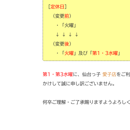
［
定休日
］
（変更
前
）
・「火曜」
↓ ↓ ↓ ↓
（変更
後
）
・「
火曜
」及び「
第1・3水曜
」
第1・第3水曜
に、仙台っ子
愛子店
をご
かけして誠に申し訳ございません。
何卒ご理解・ご了承賜りますようよろし