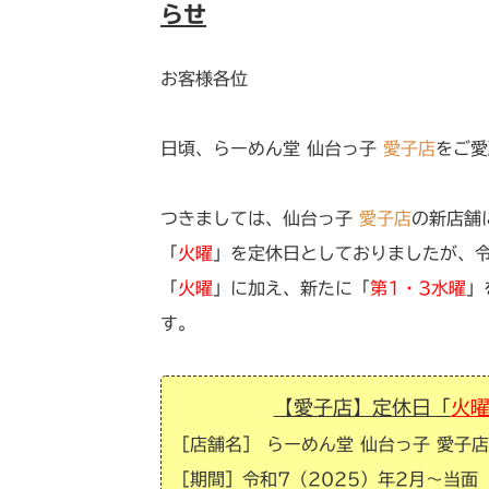
らせ
お客様各位
日頃、らーめん堂 仙台っ子
愛子店
をご愛
つきましては、仙台っ子
愛子店
の新店舗
「
火曜
」を定休日としておりましたが、令
「
火曜
」に加え、新たに「
第1・3水曜
」
す。
【愛子店】定休日「
火
［店舗名］ らーめん堂 仙台っ子
愛子
店
［期間］令和7（2025）年2月〜当面