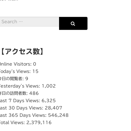
【アクセス数】
nline Visitors:
0
Today's Views:
15
今日の閲覧者:
9
Yesterday's Views:
1,002
昨日の訪問者数:
486
Last 7 Days Views:
6,325
Last 30 Days Views:
28,407
Last 365 Days Views:
546,248
Total Views:
2,379,116