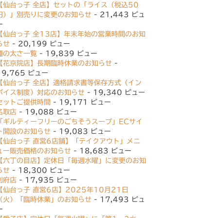
【仙台っ子 全店】セットの「ライス（税込50
円）」別売りに変更のお知らせ
- 21,443 ビュ
ー
【仙台っ子 全13店】年末年始の営業時間のお知
らせ
- 20,199 ビュー
麺の太さ一覧
- 19,839 ビュー
【花京院店】長期臨時休業のお知らせ
-
19,765 ビュー
【仙台っ子 全店】適格請求書等保存方式（イン
ボイス制度）対応のお知らせ
- 19,340 ビュー
セットご提供時間
- 19,171 ビュー
名取店
- 19,088 ビュー
「ギルティーフリーのごちそうスープ」ECサイ
ト開設のお知らせ
- 19,083 ビュー
【仙台っ子 直営6店舗】「テイクアウト」メニ
ュー販売価格のお知らせ
- 18,683 ビュー
【六丁の目店】定休日「毎週水曜」に変更のお知
らせ
- 18,300 ビュー
利府店
- 17,935 ビュー
【仙台っ子 直営6店】2025年10月21日
（火）「臨時休業」のお知らせ
- 17,493 ビュ
ー