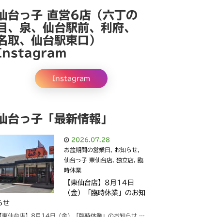
仙台っ子 直営6店（六丁の
目、泉、仙台駅前、利府、
名取、仙台駅東口）
Instagram
Instagram
仙台っ子「最新情報」
2026.07.28
お盆期間の営業日
,
お知らせ
,
仙台っ子 東仙台店
,
独立店
,
臨
時休業
【東仙台店】8月14日
（金）「臨時休業」のお知
らせ
【東仙台店】8月14日（金）「臨時休業」のお知らせ …