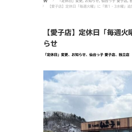
「定休日」変更
,
お知らせ
,
仙台っ子 愛子店
,
【愛子店】定休日「毎週火曜」に「第1・3水曜」追
【愛子店】定休日「毎週火
らせ
「定休日」変更
、
お知らせ
、
仙台っ子 愛子店
、
独立店