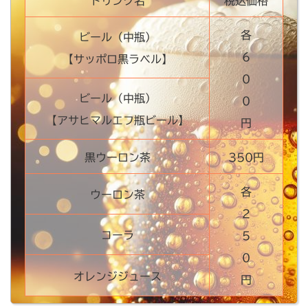
ドリンク名
税込価格
各
ビール（中瓶）
6
【サッポロ黒ラベル】
0
ビール（中瓶）
0
【アサヒマルエフ瓶ビール】
円
黒ウーロン茶
350円
各
ウーロン茶
2
コーラ
5
0
オレンジジュース
円