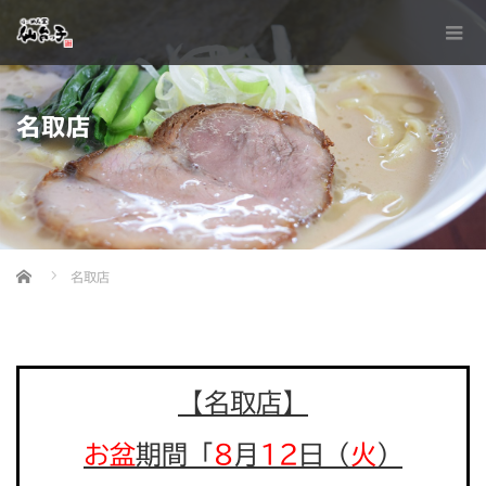
名取店
Home
名取店
【名取店】
お盆
期間「
8
月
12
日（
火
）