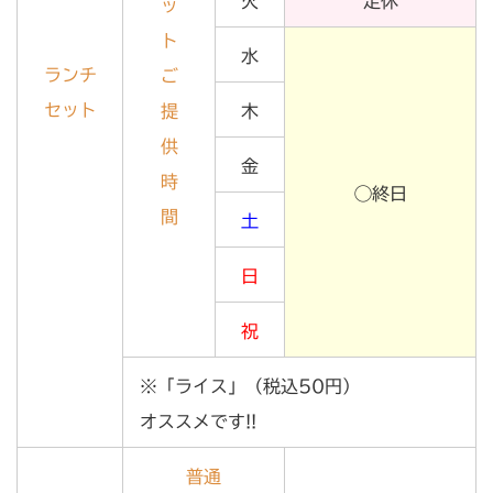
火
定休
ッ
ト
水
ランチ
ご
セット
提
木
供
金
時
◯終日
間
土
日
祝
※「ライス」（税込50円）
オススメです!!
普通