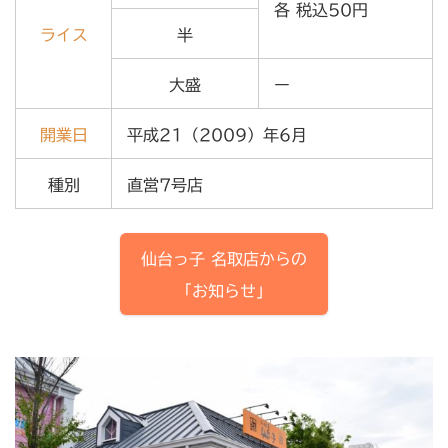
各 税込50円
ライス
半
大盛
ー
開業日
平成21（2009）年6月
種別
直営7号店
仙台っ子
名取店
からの
「
お知らせ
」