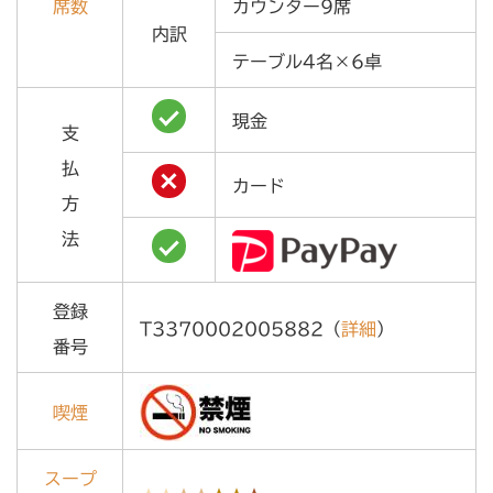
席数
カウンター9席
内訳
テーブル4名×6卓
現金
支
払
カード
方
法
登録
T3370002005882（
詳細
）
番号
喫煙
スープ