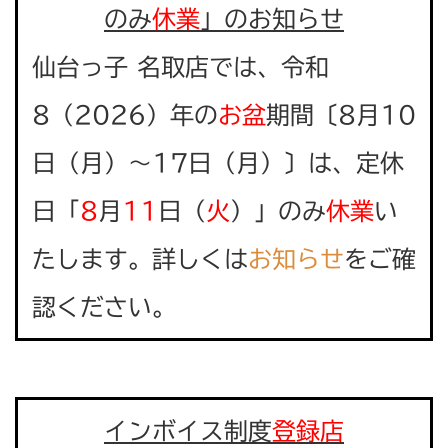
のみ
休業
」のお知らせ
仙台っ子 名取店では、令和
8（2026）年の
お盆
期間〔8月10
日（月）〜17日（月）〕は、定休
日「
8
月
11
日（
火
）」のみ
休業
い
たします。詳しくは
お知らせ
をご確
認ください。
インボイス制度
登録店