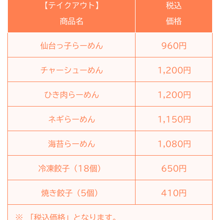
【
テイクアウト
】
税込
商品名
価格
仙台っ子らーめん
960
円
チャーシューめん
1,200
円
ひき肉らーめん
1,200
円
ネギらーめん
1,150
円
海苔らーめん
1,080
円
冷凍餃子（18個）
650
円
焼き餃子（5個）
410
円
※ 「
税込
価格」となります。