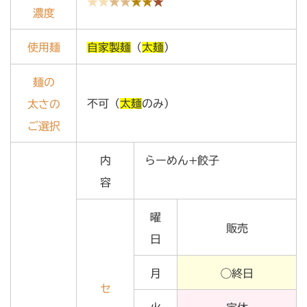
★★
★★
★★
★
濃度
使用麺
自家製麺
（
太麺
）
麺の
不可（
太麺
のみ）
太さの
ご選択
内
らーめん+餃子
容
曜
販売
日
月
◯終日
セ