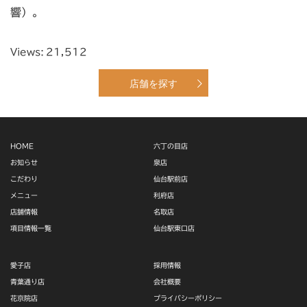
響）。
Views:
21,512
店舗を探す
HOME
六丁の目店
お知らせ
泉店
こだわり
仙台駅前店
メニュー
利府店
店舗情報
名取店
項目情報一覧
仙台駅東口店
愛子店
採用情報
青葉通り店
会社概要
花京院店
プライバシーポリシー