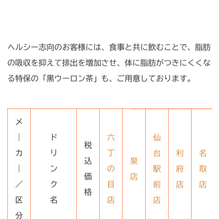
ヘルシー志向のお客様には、食事と共に飲むことで、脂肪
の吸収を抑えて排出を増加させ、体に脂肪がつきにくくな
る特保の「黒ウーロン茶」も、ご用意しております。
メ
｜
ド
六
仙
税
カ
リ
丁
台
利
名
込
泉
｜
ン
の
駅
府
取
価
店
／
ク
目
前
店
店
格
区
名
店
店
分