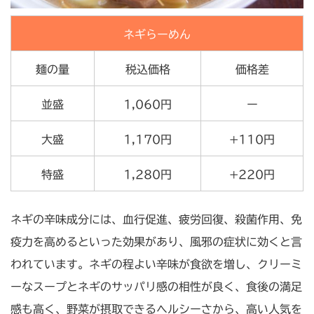
ネギらーめん
麺の量
税込価格
価格差
並盛
1,060円
ー
大盛
1,170円
+110円
特盛
1,280円
+220円
ネギの辛味成分には、血行促進、疲労回復、殺菌作用、免
疫力を高めるといった効果があり、風邪の症状に効くと言
われています。ネギの程よい辛味が食欲を増し、クリーミ
ーなスープとネギのサッパリ感の相性が良く、食後の満足
感も高く、野菜が摂取できるヘルシーさから、高い人気を