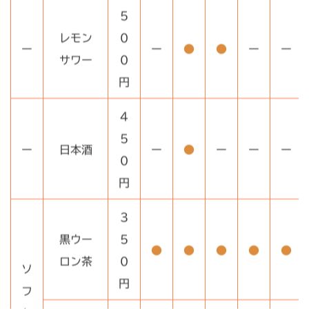
5
レモン
0
ー
ー
●
●
ー
ー
サワー
0
円
4
5
ー
日本酒
ー
●
ー
ー
ー
0
円
3
黒ウー
5
●
●
●
●
●
ロン茶
0
ソ
円
フ
ト
ウー