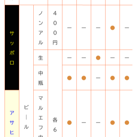
ノ
4
ン
0
ー
ー
ー
●
ー
ア
0
サ
ル
円
ッ
ポ
生
ー
ー
●
ー
ー
ロ
中
●
●
ー
●
●
瓶
マ
ビ
ル
ア
｜
エ
各
サ
●
ー
ー
●
●
ル
フ
6
ヒ
中
0