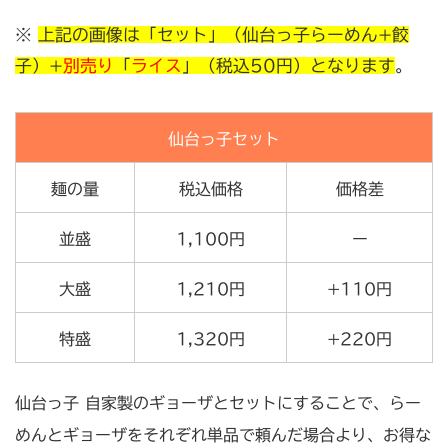
※
上記の画像は「セット」（仙台っ子らーめん+餃
子）+
別売り
「
ライス
」（税込50円）となります
。
仙台っ子セット
麺の量
税込価格
価格差
並盛
1,100円
ー
大盛
1,210円
+110円
特盛
1,320円
+220円
仙台っ子 自家製のギョーザとセットにすることで、らー
めんとギョーザをそれぞれ単品で頼んだ場合より、お得な